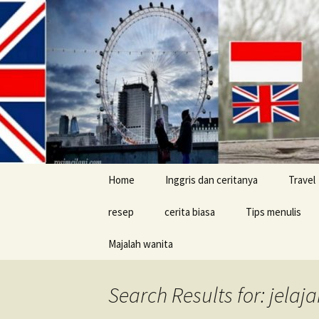
Skip
Home
Inggris dan ceritanya
Travel
to
content
resep
cerita biasa
Tips menulis
Majalah wanita
cerita konyol
Buku
Search Results for: jelaja
Tips jalan-jalan d