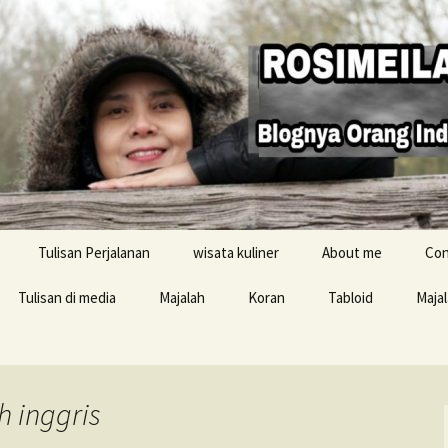
Tulisan Perjalanan
wisata kuliner
About me
Con
Tulisan di media
Majalah
Koran
Tabloid
Maja
Resensi buku
h inggris
i Inggris
konten Buku Jelajah
Inggris