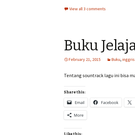
View all 3 comments
Buku Jelaj
February 21, 2015
Buku
,
inggris
Tentang sountrack lagu ini bisa ma
Share this:
Email
Facebook
More
Like this: