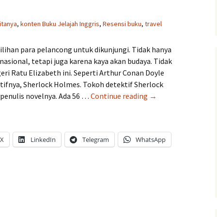
itanya
,
konten Buku Jelajah Inggris
,
Resensi buku
,
travel
pilihan para pelancong untuk dikunjungi. Tidak hanya
nasional, tetapi juga karena kaya akan budaya. Tidak
geri Ratu Elizabeth ini. Seperti Arthur Conan Doyle
tifnya, Sherlock Holmes. Tokoh detektif Sherlock
Resensi
penulis novelnya. Ada 56 …
Continue reading
→
Buku
Jelajah
Inggris
X
LinkedIn
Telegram
WhatsApp