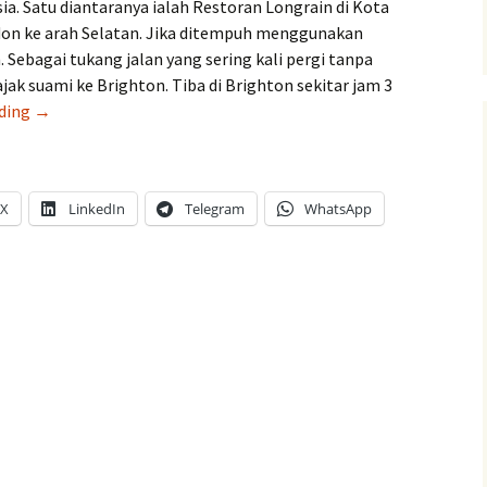
ia. Satu diantaranya ialah Restoran Longrain di Kota
ndon ke arah Selatan. Jika ditempuh menggunakan
. Sebagai tukang jalan yang sering kali pergi tanpa
ajak suami ke Brighton. Tiba di Brighton sekitar jam 3
Jelajah
ading
→
Inggris,
Seharian
di
X
LinkedIn
Telegram
WhatsApp
Kota
Brighton,
Ada
Restoran
Indonesia
Namanya
Longrain,
Tempatnya
Asik