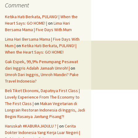
Comment
Ketika Hati Berkata, PULANG! | When the
Heart Says: GO HOME! |
on
Lima Hari
Bersama Mama | Five Days With Mum
Lima Hari Bersama Mama | Five Days With
Mum |
on
Ketika Hati Berkata, PULANG! |
When the Heart Says: GO HOME!
Gak Espek, 99,9% Penumpang Pesawat
dari Inggris Adalah Jamaah Umroh! |
on
Umroh Dari Inggris, Umroh Mandiri? Pake
Travel Indonesia?
Beli Tiket Ekonomi, Dapatnya First Class |
Lovely Experience From The Economy to
The First Class |
on
Makan Vegetarian di
Longrain Restoran Indonesia di Inggris, Jadi
Begini Rasanya Jantung Pisang?!
Haruskah #KABURAJADULU ? |
on
Cerita
Dokter Indonesia Yang Kerja Luar Negeri |