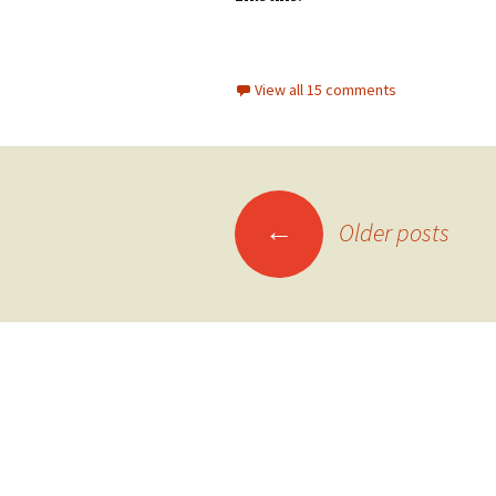
View all 15 comments
Posts
←
Older posts
navigation