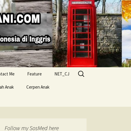
Search
tact Me
Feature
NET_CJ
for:
lah Anak
Cerpen Anak
Follow my SosMed here