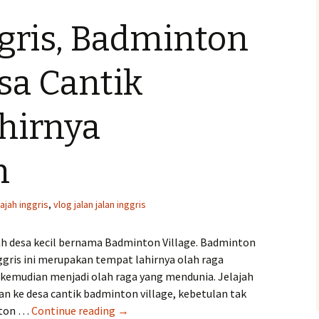
ggris, Badminton
esa Cantik
hirnya
n
lajah inggris
,
vlog jalan jalan inggris
uah desa kecil bernama Badminton Village. Badminton
nggris ini merupakan tempat lahirnya olah raga
 kemudian menjadi olah raga yang mendunia. Jelajah
lian ke desa cantik badminton village, kebetulan tak
Jelajah
nton …
Continue reading
→