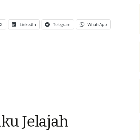
Inggris,
Badminton
Village,
X
LinkedIn
Telegram
WhatsApp
Desa
Cantik
Tempat
Lahirnya
Badminton
ku Jelajah