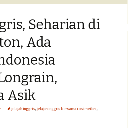
Pengumuman Lomba
gris, Seharian di
ita anak
isan
ton, Ada
Indonesia
ongrain,
 Asik
r
jelajah inggris
,
jelajah inggris bersama rosi meilani
,