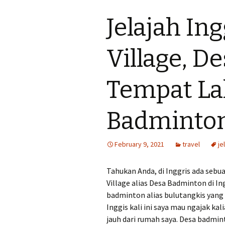
Jelajah In
Village, D
Tempat La
Badminto
February 9, 2021
travel
je
Tahukan Anda, di Inggris ada seb
Village alias Desa Badminton di I
badminton alias bulutangkis yang
Inggis kali ini saya mau ngajak ka
jauh dari rumah saya. Desa badmi