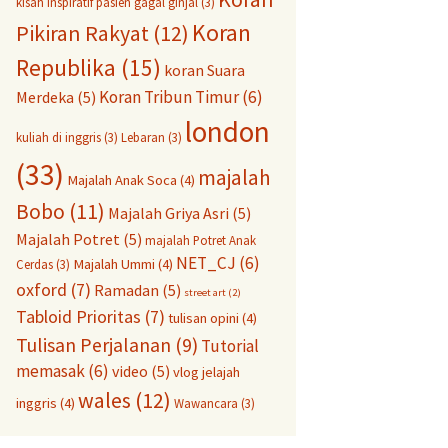
kisah inspiratif pasien gagal ginjal
(3)
Koran
Pikiran Rakyat
(12)
Republika
(15)
koran Suara
Koran Tribun Timur
(6)
Merdeka
(5)
london
kuliah di inggris
(3)
Lebaran
(3)
(33)
majalah
Majalah Anak Soca
(4)
Bobo
(11)
Majalah Griya Asri
(5)
Majalah Potret
(5)
majalah Potret Anak
NET_CJ
(6)
Majalah Ummi
(4)
Cerdas
(3)
oxford
(7)
Ramadan
(5)
street art
(2)
Tabloid Prioritas
(7)
tulisan opini
(4)
Tulisan Perjalanan
(9)
Tutorial
memasak
(6)
video
(5)
vlog jelajah
wales
(12)
inggris
(4)
Wawancara
(3)