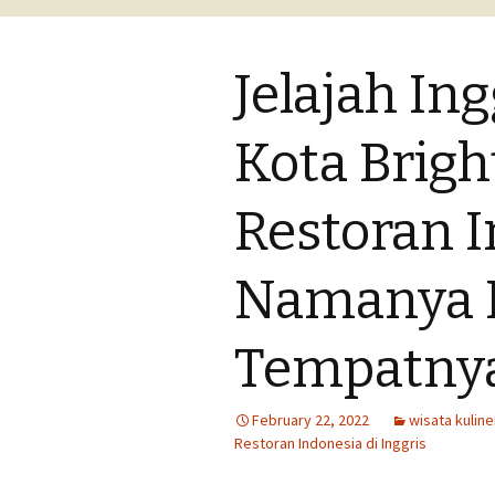
lomba
Jelajah Ing
Tips menulis cer
Tips menulis tul
Kota Brigh
perjalanan
Restoran 
Namanya L
Tempatnya
February 22, 2022
wisata kuline
Restoran Indonesia di Inggris