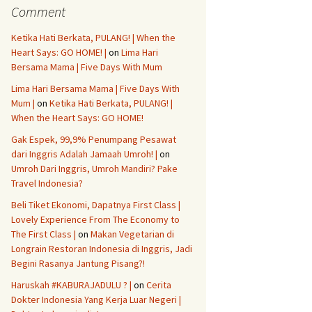
Comment
Ketika Hati Berkata, PULANG! | When the
Heart Says: GO HOME! |
on
Lima Hari
Bersama Mama | Five Days With Mum
Lima Hari Bersama Mama | Five Days With
Mum |
on
Ketika Hati Berkata, PULANG! |
When the Heart Says: GO HOME!
Gak Espek, 99,9% Penumpang Pesawat
dari Inggris Adalah Jamaah Umroh! |
on
Umroh Dari Inggris, Umroh Mandiri? Pake
Travel Indonesia?
Beli Tiket Ekonomi, Dapatnya First Class |
Lovely Experience From The Economy to
The First Class |
on
Makan Vegetarian di
Longrain Restoran Indonesia di Inggris, Jadi
Begini Rasanya Jantung Pisang?!
Haruskah #KABURAJADULU ? |
on
Cerita
Dokter Indonesia Yang Kerja Luar Negeri |