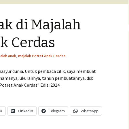
Pengumuman Lomba
ak di Majalah
ita anak
isan
ak Cerdas
alah anak
,
majalah Potret Anak Cerdas
masyur dunia. Untuk pembaca cilik, saya membuat
a namanya, ukurannya, tahun pembuatannya, dsb.
“Potret Anak Cerdas” Edisi 2014.
X
LinkedIn
Telegram
WhatsApp