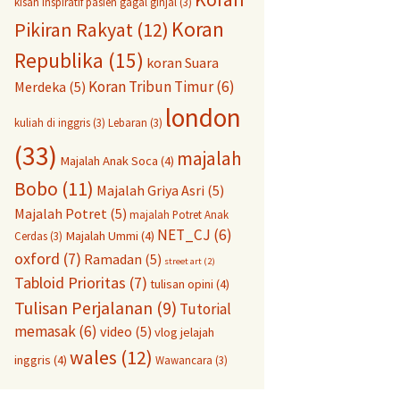
kisah inspiratif pasien gagal ginjal
(3)
Koran
Pikiran Rakyat
(12)
Republika
(15)
koran Suara
Koran Tribun Timur
(6)
Merdeka
(5)
london
kuliah di inggris
(3)
Lebaran
(3)
(33)
majalah
Majalah Anak Soca
(4)
Bobo
(11)
Majalah Griya Asri
(5)
Majalah Potret
(5)
majalah Potret Anak
NET_CJ
(6)
Majalah Ummi
(4)
Cerdas
(3)
oxford
(7)
Ramadan
(5)
street art
(2)
Tabloid Prioritas
(7)
tulisan opini
(4)
Tulisan Perjalanan
(9)
Tutorial
memasak
(6)
video
(5)
vlog jelajah
wales
(12)
inggris
(4)
Wawancara
(3)