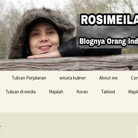
Tulisan Perjalanan
wisata kuliner
About me
Con
Tulisan di media
Majalah
Koran
Tabloid
Maja
Resensi buku
t
i Inggris
konten Buku Jelajah
Inggris