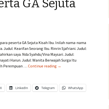
erta GA Sejuta
para peserta GA Sejuta Kisah Ibu. Inilah nama-nama
. Judul: Kearifan Seorang Ibu. Rinrin Sjafriani. Judul:
ahirkan saya. Nda Syahdu/Vina Maysari. Judul:
hayati Harun. Judul: Wanita Berwajah Surga Itu
Daftar
isah Perempuan …
Continue reading
→
Peserta
GA
Sejuta
X
LinkedIn
Telegram
WhatsApp
Kisah
Ibu