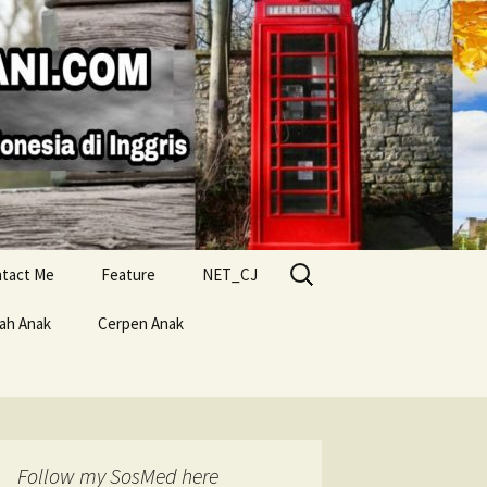
Search
tact Me
Feature
NET_CJ
for:
lah Anak
Cerpen Anak
Follow my SosMed here