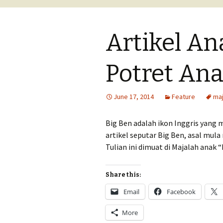
lomba
Artikel An
Tips menulis cer
Tips menulis tul
Potret An
perjalanan
June 17, 2014
Feature
maj
Big Ben adalah ikon Inggris yang 
artikel seputar Big Ben, asal mul
Tulian ini dimuat di Majalah anak 
Share this:
Email
Facebook
More