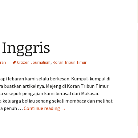
 Inggris
ran
Citizen Journalism
,
Koran Tribun Timur
 Tapi lebaran kami selalu berkesan. Kumpul-kumpul di
a buatkan artikelnya. Mejeng di Koran Tribun Timur
 sesepuh pengajian kami berasal dari Makasar.
aja keluarga beliau senang sekali membaca dan melihat
Lebaran
ma penuh …
Continue reading
→
di
Inggris