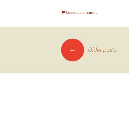
Leave a comment
Posts
←
Older posts
navigation