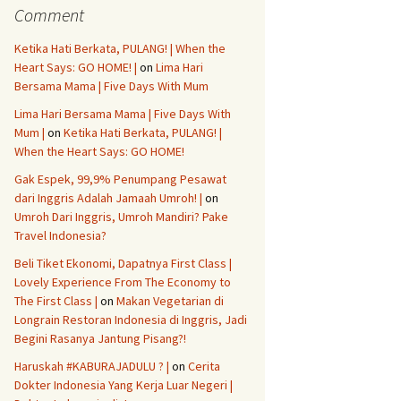
Comment
Ketika Hati Berkata, PULANG! | When the
Heart Says: GO HOME! |
on
Lima Hari
Bersama Mama | Five Days With Mum
Lima Hari Bersama Mama | Five Days With
Mum |
on
Ketika Hati Berkata, PULANG! |
When the Heart Says: GO HOME!
Gak Espek, 99,9% Penumpang Pesawat
dari Inggris Adalah Jamaah Umroh! |
on
Umroh Dari Inggris, Umroh Mandiri? Pake
Travel Indonesia?
Beli Tiket Ekonomi, Dapatnya First Class |
Lovely Experience From The Economy to
The First Class |
on
Makan Vegetarian di
Longrain Restoran Indonesia di Inggris, Jadi
Begini Rasanya Jantung Pisang?!
Haruskah #KABURAJADULU ? |
on
Cerita
Dokter Indonesia Yang Kerja Luar Negeri |