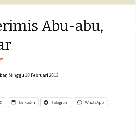
Pengumuman Lomba
erimis Abu-abu,
ita anak
isan
ar
en
bar, Minggu 10 Februari 2013
X
LinkedIn
Telegram
WhatsApp