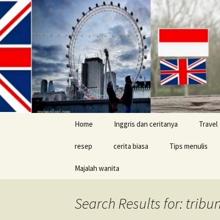
Skip
Home
Inggris dan ceritanya
Travel
to
content
resep
cerita biasa
Tips menulis
Majalah wanita
cerita konyol
Buku
Search Results for: tribu
Tips jalan-jalan d