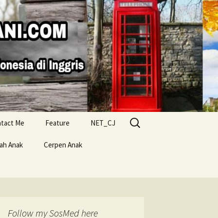
Search
tact Me
Feature
NET_CJ
for:
lah Anak
Cerpen Anak
Follow my SosMed here