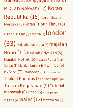
kisah inspiratif pasien gagal ginjal
(3)
Koran
Pikiran Rakyat
(12)
Republika
(15)
koran Suara
Koran Tribun Timur
(6)
Merdeka
(5)
london
kuliah di inggris
(3)
Lebaran
(3)
(33)
majalah
Majalah Anak Soca
(4)
Bobo
(11)
Majalah Griya Asri
(5)
Majalah Potret
(5)
majalah Potret Anak
NET_CJ
(6)
Majalah Ummi
(4)
Cerdas
(3)
oxford
(7)
Ramadan
(5)
street art
(2)
Tabloid Prioritas
(7)
tulisan opini
(4)
Tulisan Perjalanan
(9)
Tutorial
memasak
(6)
video
(5)
vlog jelajah
wales
(12)
inggris
(4)
Wawancara
(3)