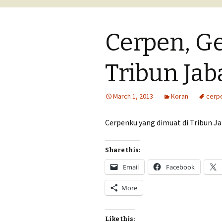
lomba
Cerpen, G
Tips menulis cer
Tips menulis tul
Tribun Jab
perjalanan
March 1, 2013
Koran
cerp
Cerpenku yang dimuat di Tribun Ja
Share this:
Email
Facebook
More
Like this: