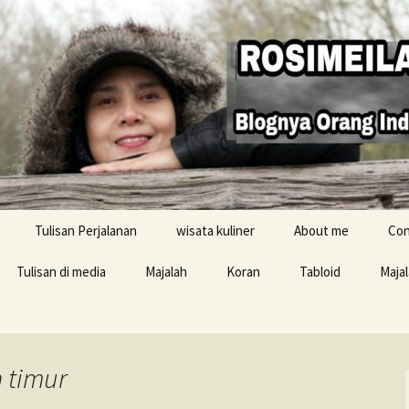
Tulisan Perjalanan
wisata kuliner
About me
Con
Tulisan di media
Majalah
Koran
Tabloid
Maja
Resensi buku
n timur
i Inggris
konten Buku Jelajah
Inggris