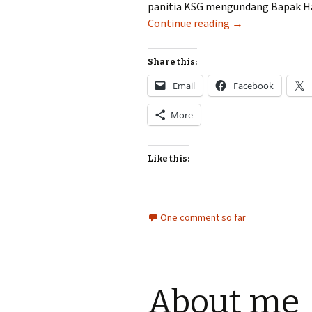
panitia KSG mengundang Bapak Ha
KIBAR
Continue reading
→
Spring
Gathering
Share this:
2015
Email
Facebook
More
Like this:
One comment so far
About me