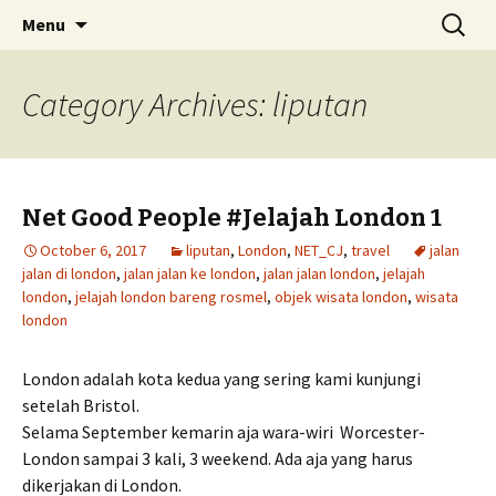
Skip
Search
Menu
to
for:
content
Category Archives: liputan
Net Good People #Jelajah London 1
October 6, 2017
liputan
,
London
,
NET_CJ
,
travel
jalan
jalan di london
,
jalan jalan ke london
,
jalan jalan london
,
jelajah
london
,
jelajah london bareng rosmel
,
objek wisata london
,
wisata
london
London adalah kota kedua yang sering kami kunjungi
setelah Bristol.
Selama September kemarin aja wara-wiri Worcester-
London sampai 3 kali, 3 weekend. Ada aja yang harus
dikerjakan di London.