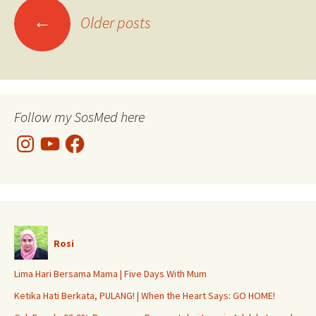
Posts
←
Older posts
navigation
Follow my SosMed here
Instagram
YouTube
Facebook
Rosi
Lima Hari Bersama Mama | Five Days With Mum
Ketika Hati Berkata, PULANG! | When the Heart Says: GO HOME!