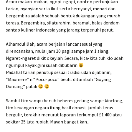
Acara makan-makan, ngopi-ngopi, nonton pertunjukan
tarian, nyanyian serta ikut serta bernyanyi, menari dan
bergembira adalah sebuah bentuk dukungan yang murah
terasa.
Bergembira, silaturahim, beramal, balas dendam
santap kuliner indonesia yang jarang terpenuhi perut.
Alhamdulillah, acara berjalan lancar sesuai yang
direncanakan, mulai jam 10 pagi sampe jam 1 siang.
Ngaret-ngaret dikit okeylah. Secara, kita-kita tuh klo udah
ngumpul kayak gini susah dibubarin
Padahal tarian penutup sesuai tradisi udah dijabanin,
“Maumere” n “Poco-poco” beuh.. ditambah “Goyang
Dumang” pulak
Sambil tim sampu bersih beberes gedung sampe kinclong,
tim keuangan negara itung hasil donasi, jumlah terus
bergulir, terakhir menurut laporan terkumpul £1.400 atau
sekitar 25 juta rupiah. Mayan banget kan..