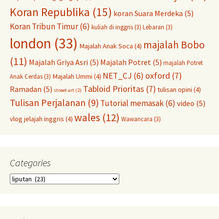
Koran Republika
(15)
koran Suara Merdeka
(5)
Koran Tribun Timur
(6)
kuliah di inggris
(3)
Lebaran
(3)
london
(33)
majalah Bobo
Majalah Anak Soca
(4)
(11)
Majalah Griya Asri
(5)
Majalah Potret
(5)
majalah Potret
oxford
(7)
NET_CJ
(6)
Majalah Ummi
(4)
Anak Cerdas
(3)
Tabloid Prioritas
(7)
Ramadan
(5)
tulisan opini
(4)
street art
(2)
Tulisan Perjalanan
(9)
Tutorial memasak
(6)
video
(5)
wales
(12)
vlog jelajah inggris
(4)
Wawancara
(3)
Categories
Categories