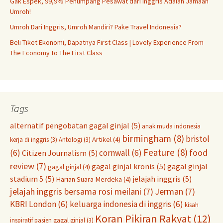
Gak Espek, 99,9% Penumpang Pesawat dari Inggris Adalah Jamaah
Umroh!
Umroh Dari Inggris, Umroh Mandiri? Pake Travel Indonesia?
Beli Tiket Ekonomi, Dapatnya First Class | Lovely Experience From
The Economy to The First Class
Tags
alternatif pengobatan gagal ginjal
(5)
anak muda indonesia
birmingham
(8)
bristol
Artikel
(4)
kerja di inggris
(3)
Antologi
(3)
Feature
(8)
food
(6)
cornwall
(6)
Citizen Journalism
(5)
review
(7)
gagal ginjal kronis
(5)
gagal ginjal
gagal ginjal
(4)
stadium 5
(5)
jelajah inggris
(5)
Harian Suara Merdeka
(4)
jelajah inggris bersama rosi meilani
(7)
Jerman
(7)
KBRI London
(6)
keluarga indonesia di inggris
(6)
kisah
Koran Pikiran Rakyat
(12)
inspiratif pasien gagal ginjal
(3)