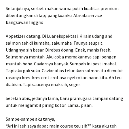
Selanjutnya, serbet makan warna putih kualitas premium
dibentangkan di lap/ pangkuanku. Ala-ala service
bangsawan Inggris
Appetizer datang. Di Luar ekspektasi. Kirain udang and
salmon teh di kumaha, sakumaha. Taunya seuprit.
Udangnya sih besar. Direbus doang. Enak, manis fresh.
Salmonnya mentah. Aku coba memakannya tapi pengen
muntah haha. Caviarnya banyak. Sumpah ini pasti mahal.
Tapi aku gak suka. Caviar alias telur ikan salmon itu di mulut
rasanya kres-kres crot crot asa nyetrokan naon kitu. Ah teu
diabisin. Tapi saucenya enak sih, seger.
Setelah abis, jedanya lama, baru pramugara tampan datang
untuk mengambil piring kotor. Lama.. pisan..
Sampe-sampe aku tanya,
“Ari ini teh saya dapat main course teu sih?” kata aku teh