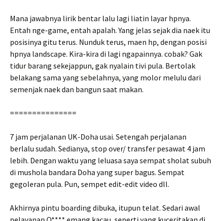
Mana jawabnya lirik bentar lalu lagi liatin layar hpnya.
Entah nge-game, entah apalah. Yang jelas sejak dia naek itu
posisinya gitu terus. Nunduk terus, maen hp, dengan posisi
hpnya landscape. Kira-kira di lagi ngapainnya. cobak? Gak
tidur barang sekejappun, gak nyalain tivi pula. Bertolak
belakang sama yang sebelahnya, yang molor melulu dari
semenjak naek dan bangun saat makan.
===============
7 jam perjalanan UK-Doha usai. Setengah perjalanan
berlalu sudah. Sedianya, stop over/ transfer pesawat 4 jam
lebih. Dengan waktu yang leluasa saya sempat sholat subuh
di mushola bandara Doha yang super bagus. Sempat
gegoleran pula. Pun, sempet edit-edit video dll.
Akhirnya pintu boarding dibuka, itupun telat. Sedari awal
pelayanan Q**** emang kacau, seperti yang kuceritakan di