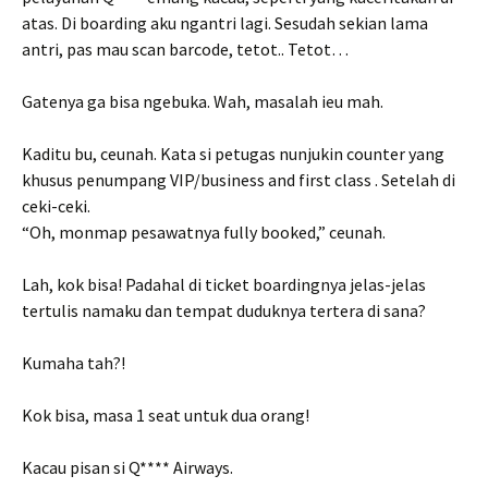
atas. Di boarding aku ngantri lagi. Sesudah sekian lama
antri, pas mau scan barcode, tetot.. Tetot…
Gatenya ga bisa ngebuka. Wah, masalah ieu mah.
Kaditu bu, ceunah. Kata si petugas nunjukin counter yang
khusus penumpang VIP/business and first class . Setelah di
ceki-ceki.
“Oh, monmap pesawatnya fully booked,” ceunah.
Lah, kok bisa! Padahal di ticket boardingnya jelas-jelas
tertulis namaku dan tempat duduknya tertera di sana?
Kumaha tah?!
Kok bisa, masa 1 seat untuk dua orang!
Kacau pisan si Q**** Airways.