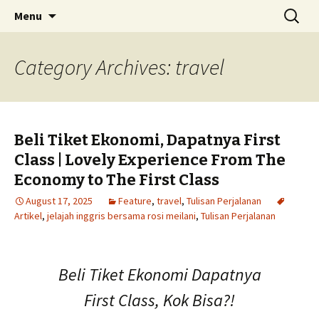
Skip
Search
Menu
to
for:
content
Category Archives: travel
Beli Tiket Ekonomi, Dapatnya First
Class | Lovely Experience From The
Economy to The First Class
August 17, 2025
Feature
,
travel
,
Tulisan Perjalanan
Artikel
,
jelajah inggris bersama rosi meilani
,
Tulisan Perjalanan
Beli Tiket Ekonomi Dapatnya
First Class, Kok Bisa?!