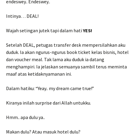
endeswey.. Endeswey..
Intinya… DEAL!
Wajah setingan jutek tapi dalam hati
YES!
Setelah DEAL, petugas transfer desk mempersilahkan aku
duduk. Ia akan ngurus-ngurus book ticket kelas bisnis, hotel
dan voucher meal. Tak lama aku duduk ia datang
menghampiri. Ia jelaskan semuanya sambil terus meminta
maaf atas ketidaknyamanan ini.
Dalam hatiku: “Yeay.. my dream came true!”
Kiranya inilah surprise dari Allah untukku.
Hmm.. apa dulu ya..
Makan dulu? Atau masuk hotel dulu?