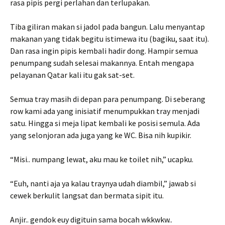
rasa pipis pergi perlahan dan terlupakan.
Tiba giliran makan si jadol pada bangun. Lalu menyantap
makanan yang tidak begitu istimewa itu (bagiku, saat itu).
Dan rasa ingin pipis kembali hadir dong. Hampir semua
penumpang sudah selesai makannya. Entah mengapa
pelayanan Qatar kali itu gak sat-set.
Semua tray masih di depan para penumpang. Di seberang
row kami ada yang inisiatif menumpukkan tray menjadi
satu. Hingga si meja lipat kembali ke posisi semula. Ada
yang selonjoran ada juga yang ke WC. Bisa nih kupikir.
“Misi.. numpang lewat, aku mau ke toilet nih,” ucapku.
“Euh, nanti aja ya kalau traynya udah diambil,” jawab si
cewek berkulit langsat dan bermata sipit itu.
Anjir.. gendok euy digituin sama bocah wkkwkw..