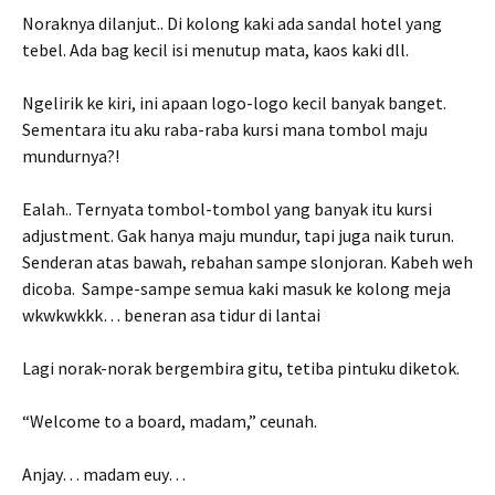
Noraknya dilanjut.. Di kolong kaki ada sandal hotel yang
tebel. Ada bag kecil isi menutup mata, kaos kaki dll.
Ngelirik ke kiri, ini apaan logo-logo kecil banyak banget.
Sementara itu aku raba-raba kursi mana tombol maju
mundurnya?!
Ealah.. Ternyata tombol-tombol yang banyak itu kursi
adjustment. Gak hanya maju mundur, tapi juga naik turun.
Senderan atas bawah, rebahan sampe slonjoran. Kabeh weh
dicoba. Sampe-sampe semua kaki masuk ke kolong meja
wkwkwkkk… beneran asa tidur di lantai
Lagi norak-norak bergembira gitu, tetiba pintuku diketok.
“Welcome to a board, madam,” ceunah.
Anjay… madam euy…