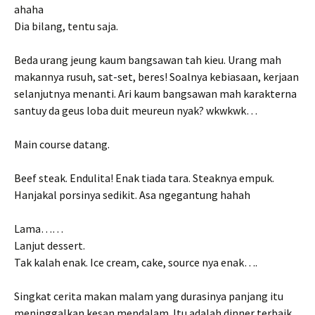
ahaha
Dia bilang, tentu saja.
Beda urang jeung kaum bangsawan tah kieu. Urang mah
makannya rusuh, sat-set, beres! Soalnya kebiasaan, kerjaan
selanjutnya menanti. Ari kaum bangsawan mah karakterna
santuy da geus loba duit meureun nyak? wkwkwk…
Main course datang.
Beef steak. Endulita! Enak tiada tara. Steaknya empuk.
Hanjakal porsinya sedikit. Asa ngegantung hahah
Lama……
Lanjut dessert.
Tak kalah enak. Ice cream, cake, source nya enak….
Singkat cerita makan malam yang durasinya panjang itu
meninggalkan kesan mendalam. Itu adalah dinner terbaik