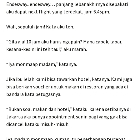
Endesway.. endeswey… panjang lebar akhirnya disepakati
aku dapat next flight yang terdekat, jam 6.45pm.
Wah, sepuluh jam! Kata aku teh.
“Gila aja! 10 jam aku harus ngapain? Mana capek, lapar,
kesana-kesini ini teh tau!,” aku marah.
“Iya monmaap madam,” katanya.
Jika ibu lelah kami bisa tawarkan hotel, katanya. Kami juga
bisa berikan voucher untuk makan di restoran yang ada di
bandara kata petugasnya.
“Bukan soal makan dan hotel,” kataku karena setibanya di
Jakarta aku punya appointment senin pagi yang gak bisa
dicancel kataku misuh-misuh.
Iya madam monmaap, cuman itu penerbangan tercepat