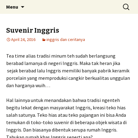
Skip
Search
Menu
to
for:
content
Suvenir Inggris
April 24, 2016
inggris dan ceritanya
Tea time alias tradisi minum teh sudah berlangsung
berabad lamanya di negeri Inggris. Maka tak heran jika
sejak berabad lalu Inggris memiliki banyak pabrik keramik
porcelain yang memproduksi cangkir berkualitas unggulan
dan harganya wuih…
Hal lainnya untuk menandakan bahwa tradisi ngenteh
begitu lekat dengan masyarakat Inggris, kreasi teko hias
salah satunya. Teko hias atau teko pajangan ini bisa Anda
temukan di toko-toko suvenir di beberapa objek wisata di
Inggris. Dan biasanya dibentuk serupa rumah Inggris.
Tahukan rumah khas Inggris seperti apa?