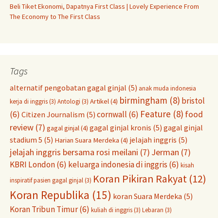
Beli Tiket Ekonomi, Dapatnya First Class | Lovely Experience From
The Economy to The First Class
Tags
alternatif pengobatan gagal ginjal
(5)
anak muda indonesia
birmingham
(8)
bristol
Artikel
(4)
kerja di inggris
(3)
Antologi
(3)
Feature
(8)
food
(6)
cornwall
(6)
Citizen Journalism
(5)
review
(7)
gagal ginjal kronis
(5)
gagal ginjal
gagal ginjal
(4)
stadium 5
(5)
jelajah inggris
(5)
Harian Suara Merdeka
(4)
jelajah inggris bersama rosi meilani
(7)
Jerman
(7)
KBRI London
(6)
keluarga indonesia di inggris
(6)
kisah
Koran Pikiran Rakyat
(12)
inspiratif pasien gagal ginjal
(3)
Koran Republika
(15)
koran Suara Merdeka
(5)
Koran Tribun Timur
(6)
kuliah di inggris
(3)
Lebaran
(3)