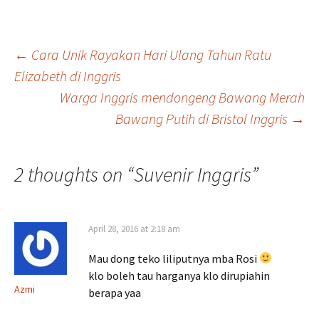
Sir Matt Busby Way,
Manchester, Inggris. Old
trafford berdiri sejak 1910.
Post
←
Cara Unik Rayakan Hari Ulang Tahun Ratu
Wow, sudah lebih dari
seabad,…
Elizabeth di Inggris
Warga Inggris mendongeng Bawang Merah
navigation
Bawang Putih di Bristol Inggris
→
2 thoughts on “
Suvenir Inggris
”
April 28, 2016 at 2:18 am
Mau dong teko liliputnya mba Rosi
klo boleh tau harganya klo dirupiahin
Azmi
berapa yaa