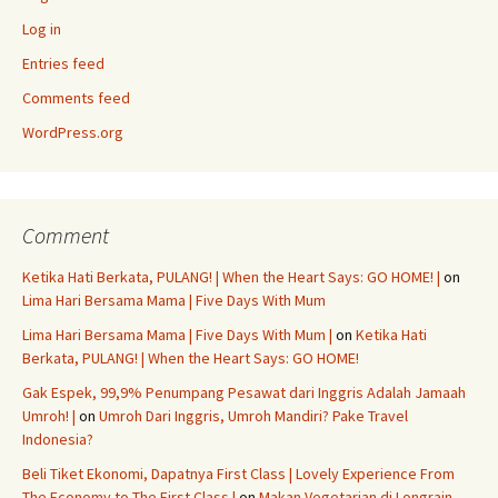
Log in
Entries feed
Comments feed
WordPress.org
Comment
Ketika Hati Berkata, PULANG! | When the Heart Says: GO HOME! |
on
Lima Hari Bersama Mama | Five Days With Mum
Lima Hari Bersama Mama | Five Days With Mum |
on
Ketika Hati
Berkata, PULANG! | When the Heart Says: GO HOME!
Gak Espek, 99,9% Penumpang Pesawat dari Inggris Adalah Jamaah
Umroh! |
on
Umroh Dari Inggris, Umroh Mandiri? Pake Travel
Indonesia?
Beli Tiket Ekonomi, Dapatnya First Class | Lovely Experience From
The Economy to The First Class |
on
Makan Vegetarian di Longrain