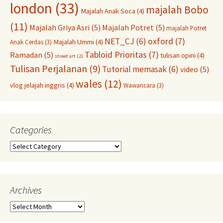
london
(33)
majalah Bobo
Majalah Anak Soca
(4)
(11)
Majalah Griya Asri
(5)
Majalah Potret
(5)
majalah Potret
oxford
(7)
NET_CJ
(6)
Majalah Ummi
(4)
Anak Cerdas
(3)
Tabloid Prioritas
(7)
Ramadan
(5)
tulisan opini
(4)
street art
(2)
Tulisan Perjalanan
(9)
Tutorial memasak
(6)
video
(5)
wales
(12)
vlog jelajah inggris
(4)
Wawancara
(3)
Categories
Categories
Archives
Archives