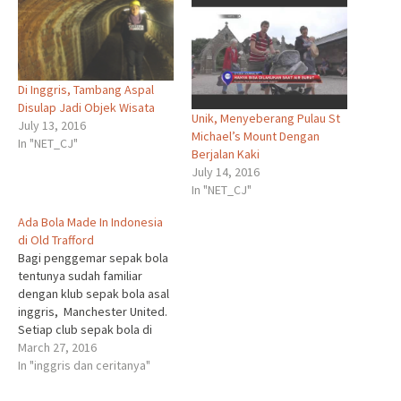
Di Inggris, Tambang Aspal
Disulap Jadi Objek Wisata
Unik, Menyeberang Pulau St
July 13, 2016
Michael’s Mount Dengan
In "NET_CJ"
Berjalan Kaki
July 14, 2016
In "NET_CJ"
Ada Bola Made In Indonesia
di Old Trafford
Bagi penggemar sepak bola
tentunya sudah familiar
dengan klub sepak bola asal
inggris, Manchester United.
Setiap club sepak bola di
Inggris menamai kandangnya
March 27, 2016
masing-masing. MU menamai
In "inggris dan ceritanya"
kandangnya dengan sebutan
Old Trafford yang terletak di