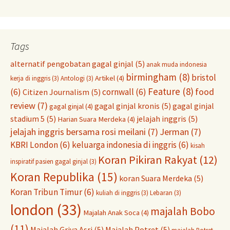
Tags
alternatif pengobatan gagal ginjal
(5)
anak muda indonesia
birmingham
(8)
bristol
Artikel
(4)
kerja di inggris
(3)
Antologi
(3)
Feature
(8)
food
(6)
cornwall
(6)
Citizen Journalism
(5)
review
(7)
gagal ginjal kronis
(5)
gagal ginjal
gagal ginjal
(4)
stadium 5
(5)
jelajah inggris
(5)
Harian Suara Merdeka
(4)
jelajah inggris bersama rosi meilani
(7)
Jerman
(7)
KBRI London
(6)
keluarga indonesia di inggris
(6)
kisah
Koran Pikiran Rakyat
(12)
inspiratif pasien gagal ginjal
(3)
Koran Republika
(15)
koran Suara Merdeka
(5)
Koran Tribun Timur
(6)
kuliah di inggris
(3)
Lebaran
(3)
london
(33)
majalah Bobo
Majalah Anak Soca
(4)
(11)
Majalah Griya Asri
(5)
Majalah Potret
(5)