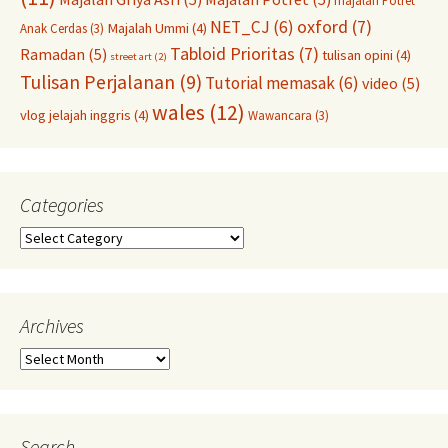
majalah Potret
oxford
(7)
NET_CJ
(6)
Majalah Ummi
(4)
Anak Cerdas
(3)
Tabloid Prioritas
(7)
Ramadan
(5)
tulisan opini
(4)
street art
(2)
Tulisan Perjalanan
(9)
Tutorial memasak
(6)
video
(5)
wales
(12)
vlog jelajah inggris
(4)
Wawancara
(3)
Categories
Categories
Archives
Archives
Search