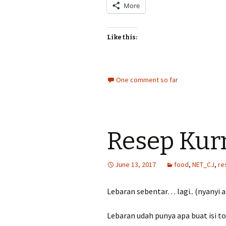
More
Like this:
One comment so far
Resep Kur
June 13, 2017
food
,
NET_CJ
,
re
Lebaran sebentar… lagi.. (nyanyi 
Lebaran udah punya apa buat isi t