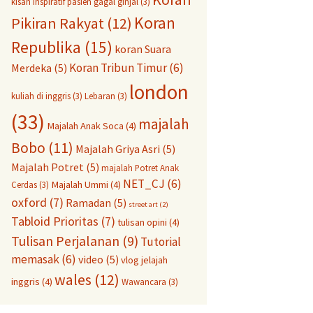
kisah inspiratif pasien gagal ginjal
(3)
Koran
Pikiran Rakyat
(12)
Republika
(15)
koran Suara
Koran Tribun Timur
(6)
Merdeka
(5)
london
kuliah di inggris
(3)
Lebaran
(3)
(33)
majalah
Majalah Anak Soca
(4)
Bobo
(11)
Majalah Griya Asri
(5)
Majalah Potret
(5)
majalah Potret Anak
NET_CJ
(6)
Majalah Ummi
(4)
Cerdas
(3)
oxford
(7)
Ramadan
(5)
street art
(2)
Tabloid Prioritas
(7)
tulisan opini
(4)
Tulisan Perjalanan
(9)
Tutorial
memasak
(6)
video
(5)
vlog jelajah
wales
(12)
inggris
(4)
Wawancara
(3)