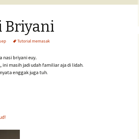
Pengumuman Lomba
 Briyani
ta anak
san
sep
Tutorial memasak
a nasi briyani euy..
ini masih jadi udah familiar aja di lidah.
rnyata enggak juga tuh.
ud!