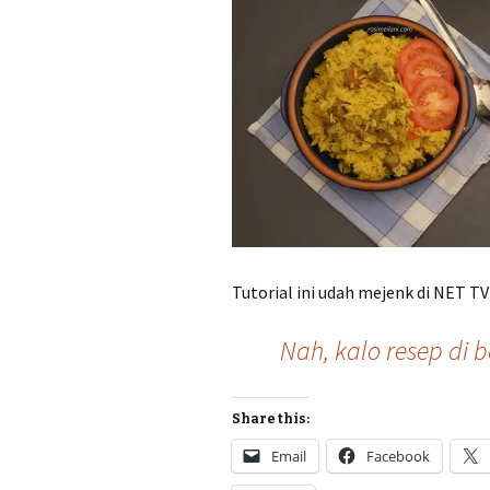
Tutorial ini udah mejenk di NET T
Nah, kalo resep di 
Share this:
Email
Facebook