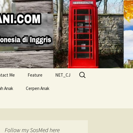
Search
tact Me
Feature
NET_CJ
for:
ah Anak
Cerpen Anak
Follow my SosMed here