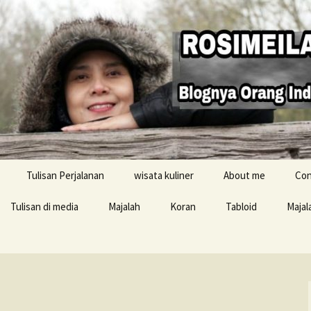
Tulisan Perjalanan
wisata kuliner
About me
Con
Tulisan di media
Majalah
Koran
Tabloid
Majal
Resensi buku
i Inggris
konten Buku Jelajah
Inggris