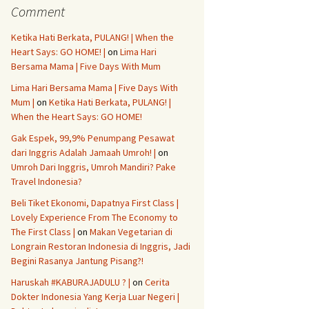
Comment
Ketika Hati Berkata, PULANG! | When the
Heart Says: GO HOME! |
on
Lima Hari
Bersama Mama | Five Days With Mum
Lima Hari Bersama Mama | Five Days With
Mum |
on
Ketika Hati Berkata, PULANG! |
When the Heart Says: GO HOME!
Gak Espek, 99,9% Penumpang Pesawat
dari Inggris Adalah Jamaah Umroh! |
on
Umroh Dari Inggris, Umroh Mandiri? Pake
Travel Indonesia?
Beli Tiket Ekonomi, Dapatnya First Class |
Lovely Experience From The Economy to
The First Class |
on
Makan Vegetarian di
Longrain Restoran Indonesia di Inggris, Jadi
Begini Rasanya Jantung Pisang?!
Haruskah #KABURAJADULU ? |
on
Cerita
Dokter Indonesia Yang Kerja Luar Negeri |