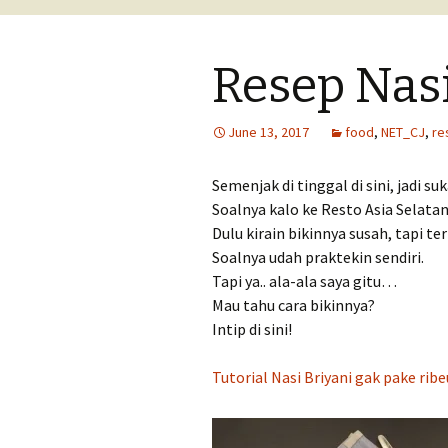
lomba
Resep Nasi
Tips menulis ceri
Tips menulis tuli
June 13, 2017
food
,
NET_CJ
,
re
perjalanan
Semenjak di tinggal di sini, jadi suk
Soalnya kalo ke Resto Asia Selatan, 
Dulu kirain bikinnya susah, tapi te
Soalnya udah praktekin sendiri.
Tapi ya.. ala-ala saya gitu…
Mau tahu cara bikinnya?
Intip di sini!
Tutorial Nasi Briyani gak pake ribe