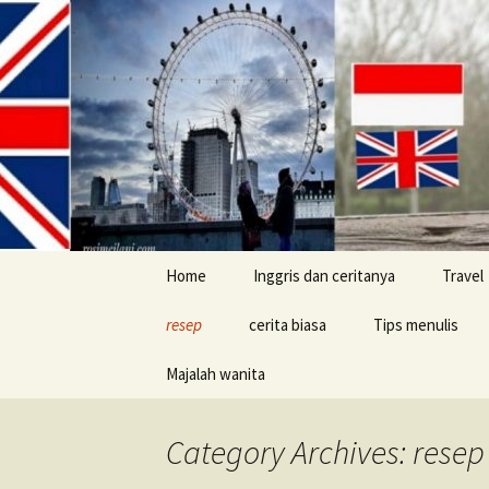
Skip
Home
Inggris dan ceritanya
Travel
to
content
resep
cerita biasa
Tips menulis
Majalah wanita
cerita konyol
Buku
Category Archives: resep
Tips jalan-jalan d