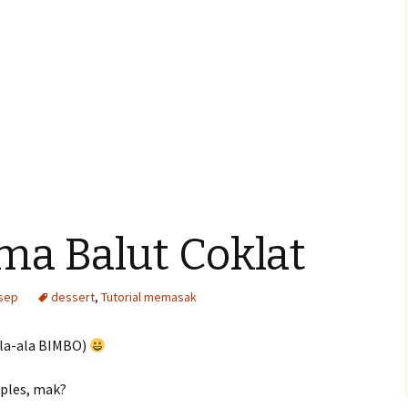
ma Balut Coklat
sep
dessert
,
Tutorial memasak
ala-ala BIMBO)
oples, mak?