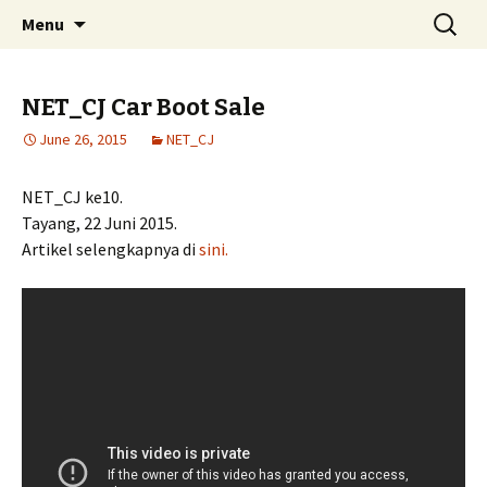
Skip
Search
Menu
to
for:
content
NET_CJ Car Boot Sale
June 26, 2015
NET_CJ
NET_CJ ke10.
Tayang, 22 Juni 2015.
Artikel selengkapnya di
sini.