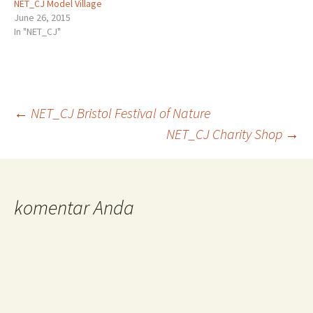
NET_CJ Model Village
June 26, 2015
In "NET_CJ"
Post
←
NET_CJ Bristol Festival of Nature
NET_CJ Charity Shop
→
navigation
komentar Anda