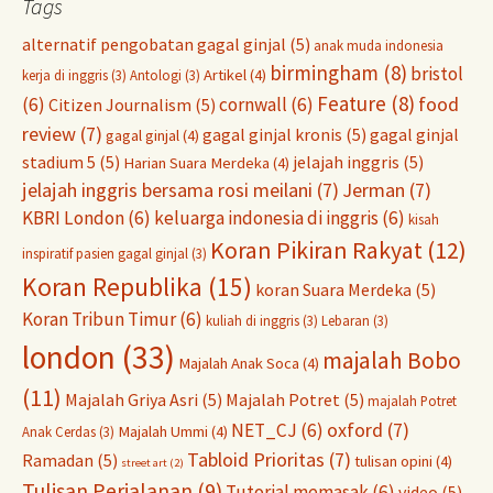
Tags
alternatif pengobatan gagal ginjal
(5)
anak muda indonesia
birmingham
(8)
bristol
Artikel
(4)
kerja di inggris
(3)
Antologi
(3)
Feature
(8)
food
(6)
cornwall
(6)
Citizen Journalism
(5)
review
(7)
gagal ginjal kronis
(5)
gagal ginjal
gagal ginjal
(4)
stadium 5
(5)
jelajah inggris
(5)
Harian Suara Merdeka
(4)
jelajah inggris bersama rosi meilani
(7)
Jerman
(7)
KBRI London
(6)
keluarga indonesia di inggris
(6)
kisah
Koran Pikiran Rakyat
(12)
inspiratif pasien gagal ginjal
(3)
Koran Republika
(15)
koran Suara Merdeka
(5)
Koran Tribun Timur
(6)
kuliah di inggris
(3)
Lebaran
(3)
london
(33)
majalah Bobo
Majalah Anak Soca
(4)
(11)
Majalah Griya Asri
(5)
Majalah Potret
(5)
majalah Potret
oxford
(7)
NET_CJ
(6)
Majalah Ummi
(4)
Anak Cerdas
(3)
Tabloid Prioritas
(7)
Ramadan
(5)
tulisan opini
(4)
street art
(2)
Tulisan Perjalanan
(9)
Tutorial memasak
(6)
video
(5)