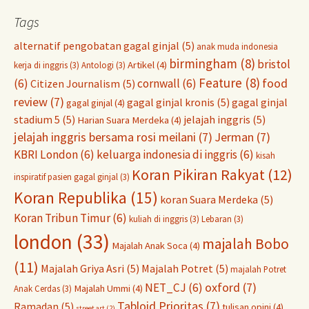
Tags
alternatif pengobatan gagal ginjal
(5)
anak muda indonesia
birmingham
(8)
bristol
Artikel
(4)
kerja di inggris
(3)
Antologi
(3)
Feature
(8)
food
(6)
cornwall
(6)
Citizen Journalism
(5)
review
(7)
gagal ginjal kronis
(5)
gagal ginjal
gagal ginjal
(4)
stadium 5
(5)
jelajah inggris
(5)
Harian Suara Merdeka
(4)
jelajah inggris bersama rosi meilani
(7)
Jerman
(7)
KBRI London
(6)
keluarga indonesia di inggris
(6)
kisah
Koran Pikiran Rakyat
(12)
inspiratif pasien gagal ginjal
(3)
Koran Republika
(15)
koran Suara Merdeka
(5)
Koran Tribun Timur
(6)
kuliah di inggris
(3)
Lebaran
(3)
london
(33)
majalah Bobo
Majalah Anak Soca
(4)
(11)
Majalah Griya Asri
(5)
Majalah Potret
(5)
majalah Potret
oxford
(7)
NET_CJ
(6)
Majalah Ummi
(4)
Anak Cerdas
(3)
Tabloid Prioritas
(7)
Ramadan
(5)
tulisan opini
(4)
street art
(2)