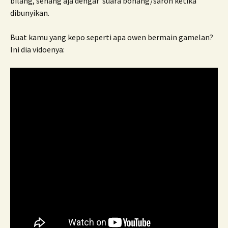
bilang, senang aja dengar suara bonang/saron ketika
dibunyikan.
Buat kamu yang kepo seperti apa owen bermain gamelan?
Ini dia vidoenya: