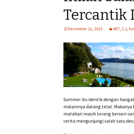
lomba
Tercantik 
Tips menulis cer
December 21, 2015
NET_CJ
,
tra
Tips menulis tul
perjalanan
Summer itu identik dengan hangat 
malamnya datang telat. Makanya t
matahari masih terang berseri-seri
cerita mengunjungi salah satu desa