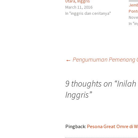
Utara, Inggris
Jemb
March 11, 2016
Pont
In "inggris dan ceritanya"
Nove
In "i
Post
←
Pengumuman Pemenang GA 
navigation
9 thoughts on “
Inilah
Inggris
”
Pingback:
Pesona Great Omre di Wa