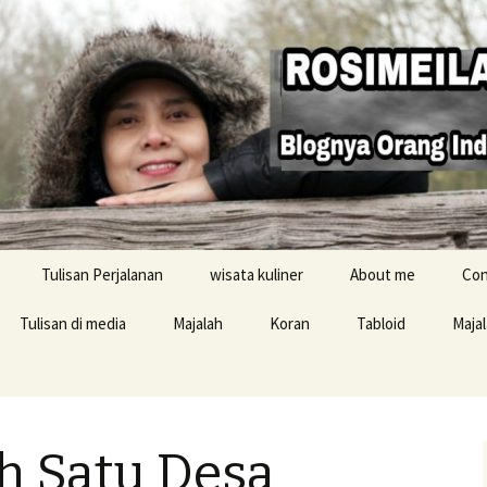
Tulisan Perjalanan
wisata kuliner
About me
Con
Tulisan di media
Majalah
Koran
Tabloid
Maja
Resensi buku
ah Satu Desa
i Inggris
konten Buku Jelajah
Inggris