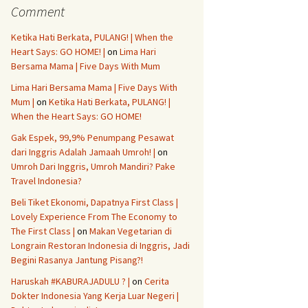
Comment
Ketika Hati Berkata, PULANG! | When the
Heart Says: GO HOME! |
on
Lima Hari
Bersama Mama | Five Days With Mum
Lima Hari Bersama Mama | Five Days With
Mum |
on
Ketika Hati Berkata, PULANG! |
When the Heart Says: GO HOME!
Gak Espek, 99,9% Penumpang Pesawat
dari Inggris Adalah Jamaah Umroh! |
on
Umroh Dari Inggris, Umroh Mandiri? Pake
Travel Indonesia?
Beli Tiket Ekonomi, Dapatnya First Class |
Lovely Experience From The Economy to
The First Class |
on
Makan Vegetarian di
Longrain Restoran Indonesia di Inggris, Jadi
Begini Rasanya Jantung Pisang?!
Haruskah #KABURAJADULU ? |
on
Cerita
Dokter Indonesia Yang Kerja Luar Negeri |