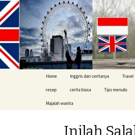
Skip
Home
Inggris dan ceritanya
Travel
to
content
resep
cerita biasa
Tips menulis
Majalah wanita
cerita konyol
Buku
Inilah Sal
Tips jalan-jalan d