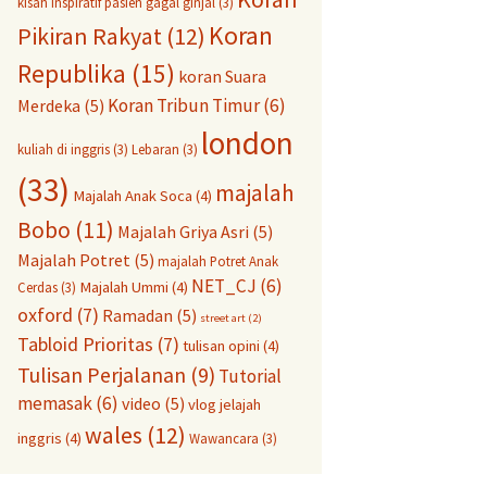
kisah inspiratif pasien gagal ginjal
(3)
Koran
Pikiran Rakyat
(12)
Republika
(15)
koran Suara
Koran Tribun Timur
(6)
Merdeka
(5)
london
kuliah di inggris
(3)
Lebaran
(3)
(33)
majalah
Majalah Anak Soca
(4)
Bobo
(11)
Majalah Griya Asri
(5)
Majalah Potret
(5)
majalah Potret Anak
NET_CJ
(6)
Majalah Ummi
(4)
Cerdas
(3)
oxford
(7)
Ramadan
(5)
street art
(2)
Tabloid Prioritas
(7)
tulisan opini
(4)
Tulisan Perjalanan
(9)
Tutorial
memasak
(6)
video
(5)
vlog jelajah
wales
(12)
inggris
(4)
Wawancara
(3)