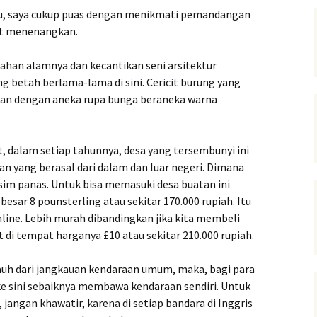
tu, saya cukup puas dengan menikmati pemandangan
at menenangkan.
han alamnya dan kecantikan seni arsitektur
betah berlama-lama di sini. Cericit burung yang
man dengan aneka rupa bunga beraneka warna
, dalam setiap tahunnya, desa yang tersembunyi ini
an yang berasal dari dalam dan luar negeri. Dimana
sim panas. Untuk bisa memasuki desa buatan ini
esar 8 pounsterling atau sekitar 170.000 rupiah. Itu
nline. Lebih murah dibandingkan jika kita membeli
t di tempat harganya £10 atau sekitar 210.000 rupiah.
jauh dari jangkauan kendaraan umum, maka, bagi para
e sini sebaiknya membawa kendaraan sendiri. Untuk
, jangan khawatir, karena di setiap bandara di Inggris