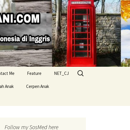
Search
tact Me
Feature
NET_CJ
for:
lah Anak
Cerpen Anak
Follow my SosMed here