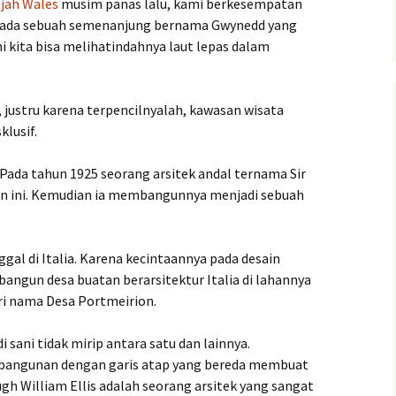
jah Wales
musim panas lalu, kami berkesempatan
a ada sebuah semenanjung bernama Gwynedd yang
ini kita bisa melihatindahnya laut lepas dalam
, justru karena terpencilnyalah, kawasan wisata
klusif.
Pada tahun 1925 seorang arsitek andal ternama Sir
an ini. Kemudian ia membangunnya menjadi sebuah
nggal di Italia. Karena kecintaannya pada desain
bangun desa buatan berarsitektur Italia di lahannya
eri nama Desa Portmeirion.
sani tidak mirip antara satu dan lainnya.
angunan dengan garis atap yang bereda membuat
ugh William Ellis adalah seorang arsitek yang sangat