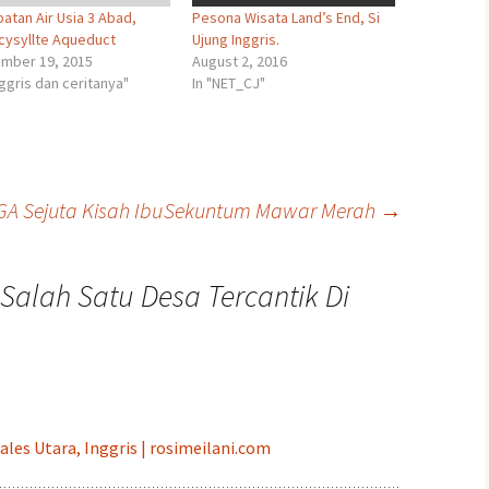
atan Air Usia 3 Abad,
Pesona Wisata Land’s End, Si
cysyllte Aqueduct
Ujung Inggris.
mber 19, 2015
August 2, 2016
nggris dan ceritanya"
In "NET_CJ"
Sejuta Kisah Ibu
Sekuntum Mawar Merah
→
 Salah Satu Desa Tercantik Di
les Utara, Inggris | rosimeilani.com