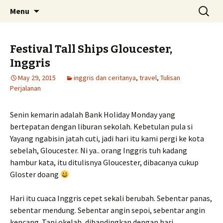
Skip
Search
Menu
to
for:
content
Festival Tall Ships Gloucester,
Inggris
May 29, 2015
inggris dan ceritanya
,
travel
,
Tulisan
Perjalanan
Senin kemarin adalah Bank Holiday Monday yang
bertepatan dengan liburan sekolah. Kebetulan pula si
Yayang ngabisin jatah cuti, jadi hari itu kami pergi ke kota
sebelah, Gloucester. Ni ya.. orang Inggris tuh kadang
hambur kata, itu ditulisnya Gloucester, dibacanya cukup
Gloster doang
Hari itu cuaca Inggris cepet sekali berubah. Sebentar panas,
sebentar mendung. Sebentar angin sepoi, sebentar angin
kencang. Tapi okelah, dibandingkan dengan hari