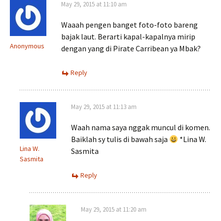
May 29, 2015 at 11:10 am
Waaah pengen banget foto-foto bareng
bajak laut. Berarti kapal-kapalnya mirip
Anonymous
dengan yang di Pirate Carribean ya Mbak?
Reply
May 29, 2015 at 11:13 am
Waah nama saya nggak muncul di komen.
Baiklah sy tulis di bawah saja
*Lina W.
Lina W.
Sasmita
Sasmita
Reply
May 29, 2015 at 11:20 am