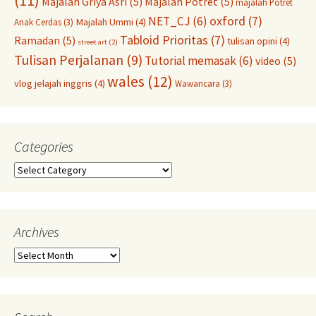
(11)
Majalah Griya Asri
(5)
Majalah Potret
(5)
majalah Potret
oxford
(7)
NET_CJ
(6)
Majalah Ummi
(4)
Anak Cerdas
(3)
Tabloid Prioritas
(7)
Ramadan
(5)
tulisan opini
(4)
street art
(2)
Tulisan Perjalanan
(9)
Tutorial memasak
(6)
video
(5)
wales
(12)
vlog jelajah inggris
(4)
Wawancara
(3)
Categories
Categories
Archives
Archives