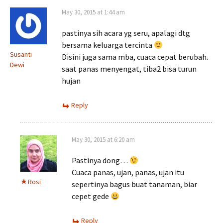
May 30, 2015 at 1:44 am
pastinya sih acara yg seru, apalagi dtg
bersama keluarga tercinta
Susanti
Disini juga sama mba, cuaca cepat berubah.
Dewi
saat panas menyengat, tiba2 bisa turun
hujan
Reply
May 30, 2015 at 6:20 am
Pastinya dong…
Cuaca panas, ujan, panas, ujan itu
Rosi
sepertinya bagus buat tanaman, biar
cepet gede
Reply