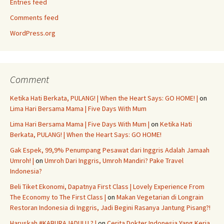
Entries feed
Comments feed
WordPress.org
Comment
Ketika Hati Berkata, PULANG! | When the Heart Says: GO HOME! |
on
Lima Hari Bersama Mama | Five Days With Mum
Lima Hari Bersama Mama | Five Days With Mum |
on
Ketika Hati
Berkata, PULANG! | When the Heart Says: GO HOME!
Gak Espek, 99,9% Penumpang Pesawat dari Inggris Adalah Jamaah
Umroh! |
on
Umroh Dari Inggris, Umroh Mandiri? Pake Travel
Indonesia?
Beli Tiket Ekonomi, Dapatnya First Class | Lovely Experience From
The Economy to The First Class |
on
Makan Vegetarian di Longrain
Restoran Indonesia di Inggris, Jadi Begini Rasanya Jantung Pisang?!
Haruskah #KABURAJADULU ? |
on
Cerita Dokter Indonesia Yang Kerja