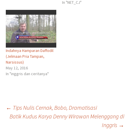
In "NET_CJ"
Indahnya Hamparan Daffodil
(Jelmaan Pria Tampan,
Narsissus)
May 12, 2016
In "inggris dan ceritanya"
Post
←
Tips Nulis Cernak, Bobo, Dramatisasi
Batik Kudus Karya Denny Wirawan Melenggang di
Inggris
→