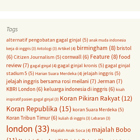
Tags
alternatif pengobatan gagal ginjal
(5)
anak muda indonesia
birmingham
(8)
bristol
Artikel
(4)
kerja di inggris
(3)
Antologi
(3)
Feature
(8)
food
(6)
cornwall
(6)
Citizen Journalism
(5)
review
(7)
gagal ginjal kronis
(5)
gagal ginjal
gagal ginjal
(4)
stadium 5
(5)
jelajah inggris
(5)
Harian Suara Merdeka
(4)
jelajah inggris bersama rosi meilani
(7)
Jerman
(7)
KBRI London
(6)
keluarga indonesia di inggris
(6)
kisah
Koran Pikiran Rakyat
(12)
inspiratif pasien gagal ginjal
(3)
Koran Republika
(15)
koran Suara Merdeka
(5)
Koran Tribun Timur
(6)
kuliah di inggris
(3)
Lebaran
(3)
london
(33)
majalah Bobo
Majalah Anak Soca
(4)