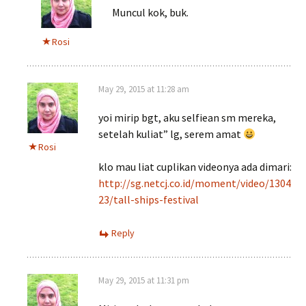
Muncul kok, buk.
Rosi
May 29, 2015 at 11:28 am
yoi mirip bgt, aku selfiean sm mereka,
setelah kuliat” lg, serem amat
Rosi
klo mau liat cuplikan videonya ada dimari:
http://sg.netcj.co.id/moment/video/1304
23/tall-ships-festival
Reply
May 29, 2015 at 11:31 pm