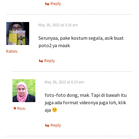
Reply
May 30, 2015 at 5:16 am
Serunyaa, pake kostum segala, asik buat
poto2 ya maak
Rahmi
Reply
May 30, 2015 at 6:19 am
foto-foto dong, mak. Tapi di bawah itu
juga ada format videonya juga loh, klik
Rosi
aja
Reply