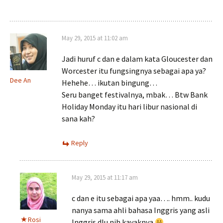
May 29, 2015 at 11:02 am
Jadi huruf c dan e dalam kata Gloucester dan
Worcester itu fungsingnya sebagai apa ya?
Dee An
Hehehe… ikutan bingung…
Seru banget festivalnya, mbak… Btw Bank
Holiday Monday itu hari libur nasional di
sana kah?
Reply
May 29, 2015 at 11:17 am
c dan e itu sebagai apa yaa…. hmm.. kudu
nanya sama ahli bahasa Inggris yang asli
Rosi
Inggris dlu nih kayaknya