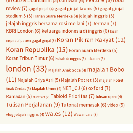
Feature
(8)
food
(6)
cornwall
(6)
Citizen Journalism
(5)
review
(7)
gagal ginjal kronis
(5)
gagal ginjal
gagal ginjal
(4)
stadium 5
(5)
jelajah inggris
(5)
Harian Suara Merdeka
(4)
jelajah inggris bersama rosi meilani
(7)
Jerman
(7)
KBRI London
(6)
keluarga indonesia di inggris
(6)
kisah
Koran Pikiran Rakyat
(12)
inspiratif pasien gagal ginjal
(3)
Koran Republika
(15)
koran Suara Merdeka
(5)
Koran Tribun Timur
(6)
kuliah di inggris
(3)
Lebaran
(3)
london
(33)
majalah Bobo
Majalah Anak Soca
(4)
(11)
Majalah Griya Asri
(5)
Majalah Potret
(5)
majalah Potret
oxford
(7)
NET_CJ
(6)
Majalah Ummi
(4)
Anak Cerdas
(3)
Tabloid Prioritas
(7)
Ramadan
(5)
tulisan opini
(4)
street art
(2)
Tulisan Perjalanan
(9)
Tutorial memasak
(6)
video
(5)
wales
(12)
vlog jelajah inggris
(4)
Wawancara
(3)