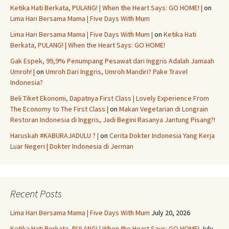
Ketika Hati Berkata, PULANG! | When the Heart Says: GO HOME! |
on
Lima Hari Bersama Mama | Five Days With Mum
Lima Hari Bersama Mama | Five Days With Mum |
on
Ketika Hati
Berkata, PULANG! | When the Heart Says: GO HOME!
Gak Espek, 99,9% Penumpang Pesawat dari Inggris Adalah Jamaah
Umroh! |
on
Umroh Dari Inggris, Umroh Mandiri? Pake Travel
Indonesia?
Beli Tiket Ekonomi, Dapatnya First Class | Lovely Experience From
The Economy to The First Class |
on
Makan Vegetarian di Longrain
Restoran Indonesia di Inggris, Jadi Begini Rasanya Jantung Pisang?!
Haruskah #KABURAJADULU ? |
on
Cerita Dokter Indonesia Yang Kerja
Luar Negeri | Dokter Indonesia di Jerman
Recent Posts
Lima Hari Bersama Mama | Five Days With Mum
July 20, 2026
Ketika Hati Berkata, PULANG! | When the Heart Says: GO HOME!
July