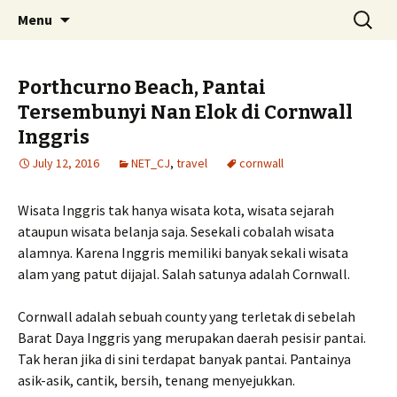
Skip
Search
Menu
to
for:
content
Porthcurno Beach, Pantai
Tersembunyi Nan Elok di Cornwall
Inggris
July 12, 2016
NET_CJ
,
travel
cornwall
Wisata Inggris tak hanya wisata kota, wisata sejarah
ataupun wisata belanja saja. Sesekali cobalah wisata
alamnya. Karena Inggris memiliki banyak sekali wisata
alam yang patut dijajal. Salah satunya adalah Cornwall.
Cornwall adalah sebuah county yang terletak di sebelah
Barat Daya Inggris yang merupakan daerah pesisir pantai.
Tak heran jika di sini terdapat banyak pantai. Pantainya
asik-asik, cantik, bersih, tenang menyejukkan.