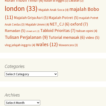
Koran Tribun Timur
(6)
kuliah di inggris
(3)
Lebaran
(3)
london
(33)
majalah Bobo
Majalah Anak Soca
(4)
(11)
Majalah Griya Asri
(5)
Majalah Potret
(5)
majalah Potret
oxford
(7)
NET_CJ
(6)
Majalah Ummi
(4)
Anak Cerdas
(3)
Tabloid Prioritas
(7)
Ramadan
(5)
tulisan opini
(4)
street art
(2)
Tulisan Perjalanan
(9)
Tutorial memasak
(6)
video
(5)
wales
(12)
vlog jelajah inggris
(4)
Wawancara
(3)
Categories
Categories
Archives
Archives