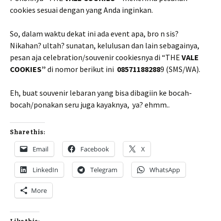
cookies sesuai dengan yang Anda inginkan.
So, dalam waktu dekat ini ada event apa, bro n sis?
Nikahan? ultah? sunatan, kelulusan dan lain sebagainya,
pesan aja celebration/souvenir cookiesnya di “THE
VALE
COOKIES”
di nomor berikut ini
08571188288
9 (SMS/WA).
Eh, buat souvenir lebaran yang bisa dibagiin ke bocah-
bocah/ponakan seru juga kayaknya, ya? ehmm..
Share this:
Email
Facebook
X
LinkedIn
Telegram
WhatsApp
More