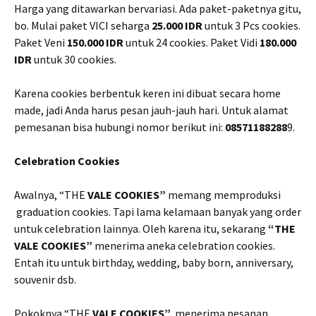
Harga yang ditawarkan bervariasi. Ada paket-paketnya gitu,
bo. Mulai paket VICI seharga
25.000 IDR
untuk 3 Pcs cookies.
Paket Veni
150.000 IDR
untuk 24 cookies. Paket Vidi
180.000
IDR
untuk 30 cookies.
Karena cookies berbentuk keren ini dibuat secara home
made, jadi Anda harus pesan jauh-jauh hari. Untuk alamat
pemesanan bisa hubungi nomor berikut ini:
08571188288
9.
Celebration Cookies
Awalnya, “THE
VALE COOKIES”
memang memproduksi
graduation cookies. Tapi lama kelamaan banyak yang order
untuk celebration lainnya. Oleh karena itu, sekarang
“THE
VALE COOKIES”
menerima aneka celebration cookies.
Entah itu untuk birthday, wedding, baby born, anniversary,
souvenir dsb.
Pokoknya “THE
VALE COOKIES”
menerima pesanan