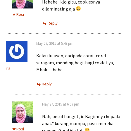
Hehehe.. klo gitu, cookiesnya
dilaminating aja
Rosi
Reply
May 27, 2015 at 5:43 pm
Kalau lulusan, daripada corat-coret
seragam, mending bagi-bagi coklat ya,
ira
Mbak… hehe
Reply
May 27, 2015 at 6:07 pm
Nah, betul banget, ir. Bagiinnya kepada
anak” kurang mampu, pasti mereka
Rosi
seneng. Good ide tuh