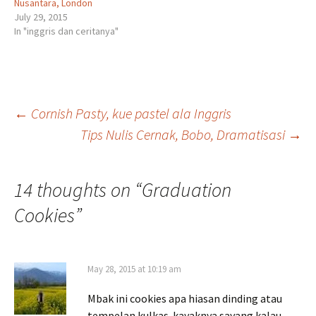
Nusantara, London
July 29, 2015
In "inggris dan ceritanya"
Post
←
Cornish Pasty, kue pastel ala Inggris
Tips Nulis Cernak, Bobo, Dramatisasi
→
navigation
14 thoughts on “
Graduation
Cookies
”
May 28, 2015 at 10:19 am
Mbak ini cookies apa hiasan dinding atau
tempelan kulkas. kayaknya sayang kalau