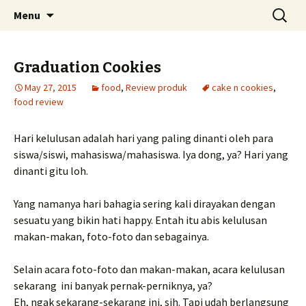
Skip
Search
Menu
to
for:
content
Graduation Cookies
May 27, 2015
food
,
Review produk
cake n cookies
,
food review
Hari kelulusan adalah hari yang paling dinanti oleh para
siswa/siswi, mahasiswa/mahasiswa. Iya dong, ya? Hari yang
dinanti gitu loh.
Yang namanya hari bahagia sering kali dirayakan dengan
sesuatu yang bikin hati happy. Entah itu abis kelulusan
makan-makan, foto-foto dan sebagainya.
Selain acara foto-foto dan makan-makan, acara kelulusan
sekarang ini banyak pernak-perniknya, ya?
Eh, ngak sekarang-sekarang ini, sih. Tapi udah berlangsung