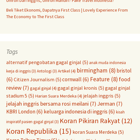
Umroh Dari Inggris, Umroh Mandiri? Pake Travel Indonesia?
Beli Tiket Ekonomi, Dapatnya First Class | Lovely Experience From
The Economy to The First Class
Tags
alternatif pengobatan gagal ginjal
(5)
anak muda indonesia
birmingham
(8)
bristol
Artikel
(4)
kerja di inggris
(3)
Antologi
(3)
Feature
(8)
food
(6)
cornwall
(6)
Citizen Journalism
(5)
review
(7)
gagal ginjal kronis
(5)
gagal ginjal
gagal ginjal
(4)
stadium 5
(5)
jelajah inggris
(5)
Harian Suara Merdeka
(4)
jelajah inggris bersama rosi meilani
(7)
Jerman
(7)
KBRI London
(6)
keluarga indonesia di inggris
(6)
kisah
Koran Pikiran Rakyat
(12)
inspiratif pasien gagal ginjal
(3)
Koran Republika
(15)
koran Suara Merdeka
(5)