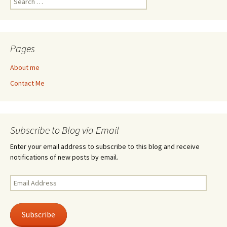
for:
Pages
About me
Contact Me
Subscribe to Blog via Email
Enter your email address to subscribe to this blog and receive
notifications of new posts by email.
Email
Address
Subscribe