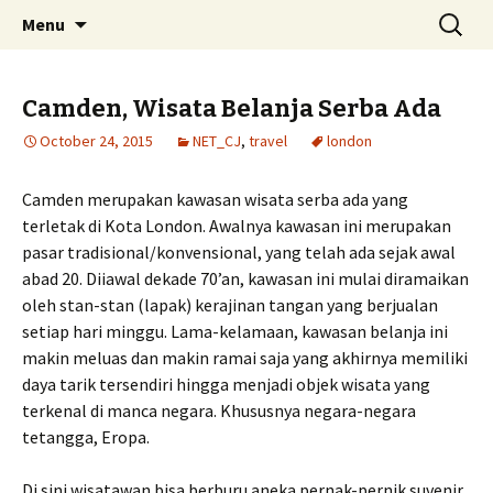
Skip
Search
Menu
to
for:
content
Camden, Wisata Belanja Serba Ada
October 24, 2015
NET_CJ
,
travel
london
Camden merupakan kawasan wisata serba ada yang
terletak di Kota London. Awalnya kawasan ini merupakan
pasar tradisional/konvensional, yang telah ada sejak awal
abad 20. Diiawal dekade 70’an, kawasan ini mulai diramaikan
oleh stan-stan (lapak) kerajinan tangan yang berjualan
setiap hari minggu. Lama-kelamaan, kawasan belanja ini
makin meluas dan makin ramai saja yang akhirnya memiliki
daya tarik tersendiri hingga menjadi objek wisata yang
terkenal di manca negara. Khususnya negara-negara
tetangga, Eropa.
Di sini wisatawan bisa berburu aneka pernak-pernik suvenir