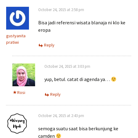
October 24, 2015 at 2:58 pm
Bisa jadi referensi wisata blanaja ni klo ke
eropa
gustyanita
pratiwi
Reply
October 24, 2015 at 3:03 pm
yup, betul. catat di agenda ya…
Rosi
Reply
October 24, 2015 at 2:43 pm
semoga suatu saat bisa berkunjung ke
camden