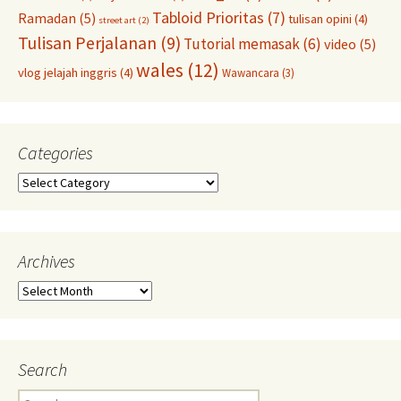
Tabloid Prioritas
(7)
Ramadan
(5)
tulisan opini
(4)
street art
(2)
Tulisan Perjalanan
(9)
Tutorial memasak
(6)
video
(5)
wales
(12)
vlog jelajah inggris
(4)
Wawancara
(3)
Categories
Categories
Archives
Archives
Search
Search