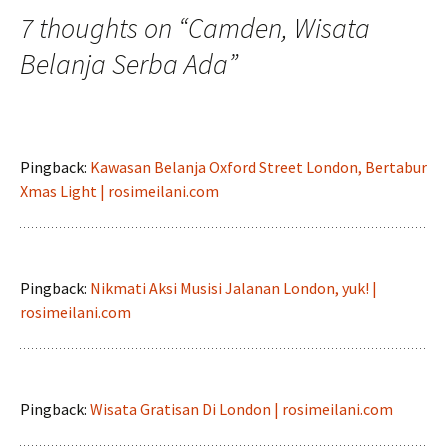
7 thoughts on “
Camden, Wisata
Belanja Serba Ada
”
Pingback:
Kawasan Belanja Oxford Street London, Bertabur
Xmas Light | rosimeilani.com
Pingback:
Nikmati Aksi Musisi Jalanan London, yuk! |
rosimeilani.com
Pingback:
Wisata Gratisan Di London | rosimeilani.com