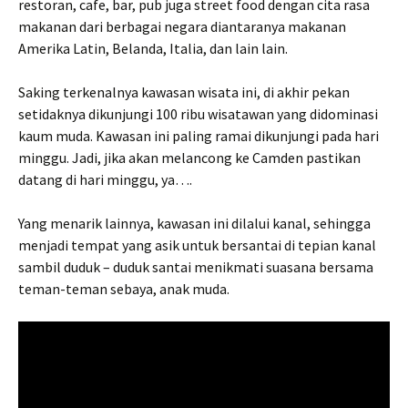
restoran, cafe, bar, pub juga street food dengan cita rasa
makanan dari berbagai negara diantaranya makanan
Amerika Latin, Belanda, Italia, dan lain lain.
Saking terkenalnya kawasan wisata ini, di akhir pekan
setidaknya dikunjungi 100 ribu wisatawan yang didominasi
kaum muda. Kawasan ini paling ramai dikunjungi pada hari
minggu. Jadi, jika akan melancong ke Camden pastikan
datang di hari minggu, ya….
Yang menarik lainnya, kawasan ini dilalui kanal, sehingga
menjadi tempat yang asik untuk bersantai di tepian kanal
sambil duduk – duduk santai menikmati suasana bersama
teman-teman sebaya, anak muda.