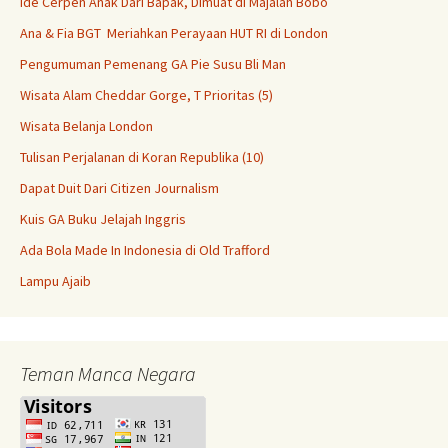
Ide Cerpen Anak Dari Bapak, Dimuat di Majalah Bobo
Ana & Fia BGT Meriahkan Perayaan HUT RI di London
Pengumuman Pemenang GA Pie Susu Bli Man
Wisata Alam Cheddar Gorge, T Prioritas (5)
Wisata Belanja London
Tulisan Perjalanan di Koran Republika (10)
Dapat Duit Dari Citizen Journalism
Kuis GA Buku Jelajah Inggris
Ada Bola Made In Indonesia di Old Trafford
Lampu Ajaib
Teman Manca Negara