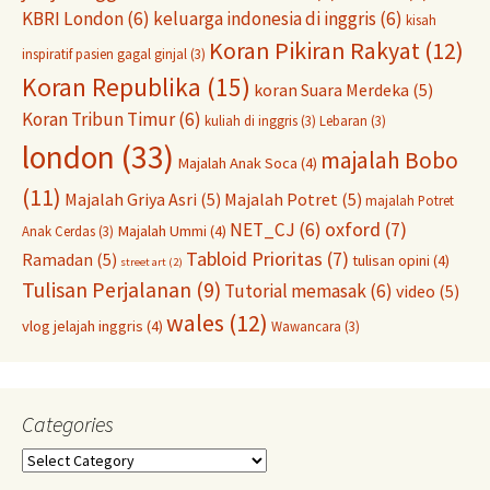
KBRI London
(6)
keluarga indonesia di inggris
(6)
kisah
Koran Pikiran Rakyat
(12)
inspiratif pasien gagal ginjal
(3)
Koran Republika
(15)
koran Suara Merdeka
(5)
Koran Tribun Timur
(6)
kuliah di inggris
(3)
Lebaran
(3)
london
(33)
majalah Bobo
Majalah Anak Soca
(4)
(11)
Majalah Griya Asri
(5)
Majalah Potret
(5)
majalah Potret
oxford
(7)
NET_CJ
(6)
Majalah Ummi
(4)
Anak Cerdas
(3)
Tabloid Prioritas
(7)
Ramadan
(5)
tulisan opini
(4)
street art
(2)
Tulisan Perjalanan
(9)
Tutorial memasak
(6)
video
(5)
wales
(12)
vlog jelajah inggris
(4)
Wawancara
(3)
Categories
Categories