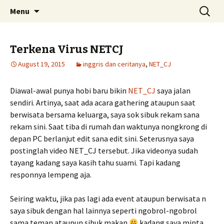
Skip
Search
Menu
to
for:
content
Terkena Virus NETCJ
August 19, 2015
inggris dan ceritanya
,
NET_CJ
Diawal-awal punya hobi baru bikin
NET_CJ
saya jalan
sendiri. Artinya, saat ada acara gathering ataupun saat
berwisata bersama keluarga, saya sok sibuk rekam sana
rekam sini. Saat tiba di rumah dan waktunya nongkrong di
depan PC berlanjut edit sana edit sini. Seterusnya saya
postinglah video NET_CJ tersebut. Jika videonya sudah
tayang kadang saya kasih tahu suami. Tapi kadang
responnya lempeng aja.
Seiring waktu, jika pas lagi ada event ataupun berwisata n
saya sibuk dengan hal lainnya seperti ngobrol-ngobrol
sama teman ataupun sibuk makan
kadang saya minta