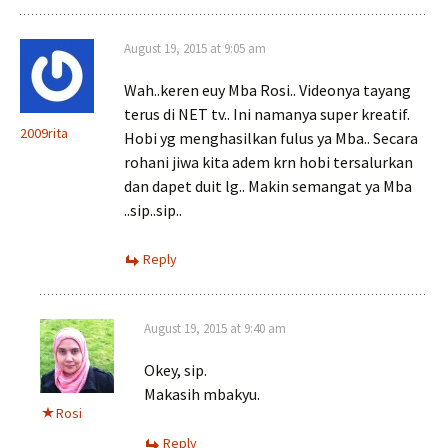
August 19, 2015 at 9:05 am
Wah..keren euy Mba Rosi.. Videonya tayang
terus di NET tv.. Ini namanya super kreatif.
2009rita
Hobi yg menghasilkan fulus ya Mba.. Secara
rohani jiwa kita adem krn hobi tersalurkan
dan dapet duit lg.. Makin semangat ya Mba
..sip..sip..
Reply
August 19, 2015 at 9:40 am
Okey, sip.
Makasih mbakyu.
Rosi
Reply