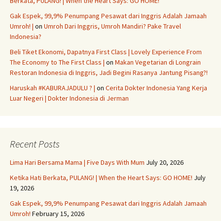
Berkata, PULANG! | When the Heart Says: GO HOME!
Gak Espek, 99,9% Penumpang Pesawat dari Inggris Adalah Jamaah
Umroh! |
on
Umroh Dari Inggris, Umroh Mandiri? Pake Travel
Indonesia?
Beli Tiket Ekonomi, Dapatnya First Class | Lovely Experience From
The Economy to The First Class |
on
Makan Vegetarian di Longrain
Restoran Indonesia di Inggris, Jadi Begini Rasanya Jantung Pisang?!
Haruskah #KABURAJADULU ? |
on
Cerita Dokter Indonesia Yang Kerja
Luar Negeri | Dokter Indonesia di Jerman
Recent Posts
Lima Hari Bersama Mama | Five Days With Mum
July 20, 2026
Ketika Hati Berkata, PULANG! | When the Heart Says: GO HOME!
July
19, 2026
Gak Espek, 99,9% Penumpang Pesawat dari Inggris Adalah Jamaah
Umroh!
February 15, 2026