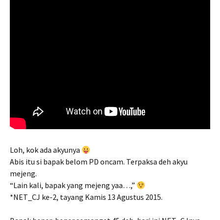
Loh, kok ada akyunya
Abis itu si bapak belom PD oncam. Terpaksa deh akyu
mejeng.
“Lain kali, bapak yang mejeng yaa…,”
*NET_CJ ke-2, tayang Kamis 13 Agustus 2015.