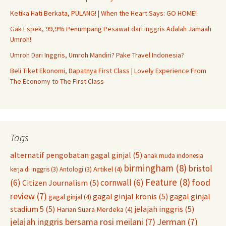
Ketika Hati Berkata, PULANG! | When the Heart Says: GO HOME!
Gak Espek, 99,9% Penumpang Pesawat dari Inggris Adalah Jamaah
Umroh!
Umroh Dari Inggris, Umroh Mandiri? Pake Travel Indonesia?
Beli Tiket Ekonomi, Dapatnya First Class | Lovely Experience From
The Economy to The First Class
Tags
alternatif pengobatan gagal ginjal
(5)
anak muda indonesia
birmingham
(8)
bristol
Artikel
(4)
kerja di inggris
(3)
Antologi
(3)
Feature
(8)
food
(6)
cornwall
(6)
Citizen Journalism
(5)
review
(7)
gagal ginjal kronis
(5)
gagal ginjal
gagal ginjal
(4)
stadium 5
(5)
jelajah inggris
(5)
Harian Suara Merdeka
(4)
jelajah inggris bersama rosi meilani
(7)
Jerman
(7)