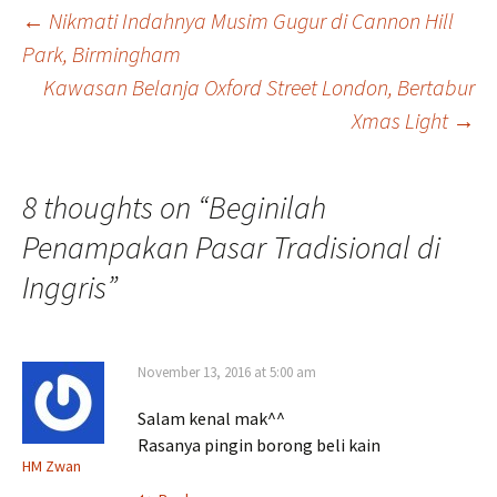
Post
←
Nikmati Indahnya Musim Gugur di Cannon Hill
Park, Birmingham
Kawasan Belanja Oxford Street London, Bertabur
navigation
Xmas Light
→
8 thoughts on “
Beginilah
Penampakan Pasar Tradisional di
Inggris
”
November 13, 2016 at 5:00 am
Salam kenal mak^^
Rasanya pingin borong beli kain
HM Zwan