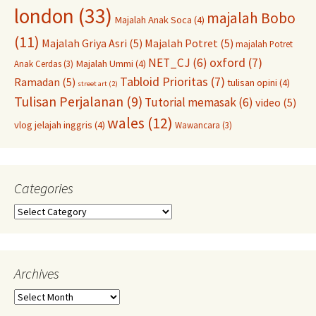
london
(33)
majalah Bobo
Majalah Anak Soca
(4)
(11)
Majalah Griya Asri
(5)
Majalah Potret
(5)
majalah Potret
oxford
(7)
NET_CJ
(6)
Majalah Ummi
(4)
Anak Cerdas
(3)
Tabloid Prioritas
(7)
Ramadan
(5)
tulisan opini
(4)
street art
(2)
Tulisan Perjalanan
(9)
Tutorial memasak
(6)
video
(5)
wales
(12)
vlog jelajah inggris
(4)
Wawancara
(3)
Categories
Categories
Archives
Archives