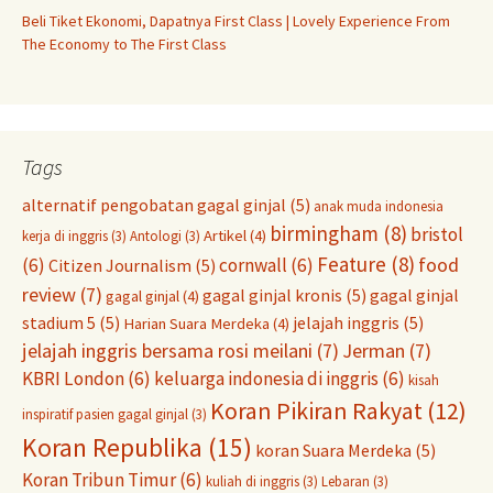
Beli Tiket Ekonomi, Dapatnya First Class | Lovely Experience From
The Economy to The First Class
Tags
alternatif pengobatan gagal ginjal
(5)
anak muda indonesia
birmingham
(8)
bristol
Artikel
(4)
kerja di inggris
(3)
Antologi
(3)
Feature
(8)
food
(6)
cornwall
(6)
Citizen Journalism
(5)
review
(7)
gagal ginjal kronis
(5)
gagal ginjal
gagal ginjal
(4)
stadium 5
(5)
jelajah inggris
(5)
Harian Suara Merdeka
(4)
jelajah inggris bersama rosi meilani
(7)
Jerman
(7)
KBRI London
(6)
keluarga indonesia di inggris
(6)
kisah
Koran Pikiran Rakyat
(12)
inspiratif pasien gagal ginjal
(3)
Koran Republika
(15)
koran Suara Merdeka
(5)
Koran Tribun Timur
(6)
kuliah di inggris
(3)
Lebaran
(3)