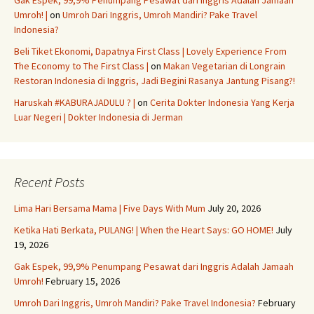
Gak Espek, 99,9% Penumpang Pesawat dari Inggris Adalah Jamaah
Umroh! |
on
Umroh Dari Inggris, Umroh Mandiri? Pake Travel
Indonesia?
Beli Tiket Ekonomi, Dapatnya First Class | Lovely Experience From
The Economy to The First Class |
on
Makan Vegetarian di Longrain
Restoran Indonesia di Inggris, Jadi Begini Rasanya Jantung Pisang?!
Haruskah #KABURAJADULU ? |
on
Cerita Dokter Indonesia Yang Kerja
Luar Negeri | Dokter Indonesia di Jerman
Recent Posts
Lima Hari Bersama Mama | Five Days With Mum
July 20, 2026
Ketika Hati Berkata, PULANG! | When the Heart Says: GO HOME!
July
19, 2026
Gak Espek, 99,9% Penumpang Pesawat dari Inggris Adalah Jamaah
Umroh!
February 15, 2026
Umroh Dari Inggris, Umroh Mandiri? Pake Travel Indonesia?
February