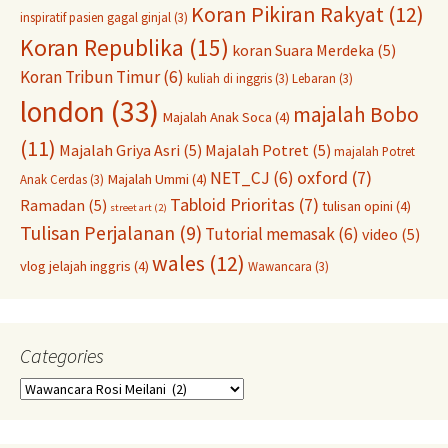
Koran Pikiran Rakyat
(12)
inspiratif pasien gagal ginjal
(3)
Koran Republika
(15)
koran Suara Merdeka
(5)
Koran Tribun Timur
(6)
kuliah di inggris
(3)
Lebaran
(3)
london
(33)
majalah Bobo
Majalah Anak Soca
(4)
(11)
Majalah Griya Asri
(5)
Majalah Potret
(5)
majalah Potret
oxford
(7)
NET_CJ
(6)
Majalah Ummi
(4)
Anak Cerdas
(3)
Tabloid Prioritas
(7)
Ramadan
(5)
tulisan opini
(4)
street art
(2)
Tulisan Perjalanan
(9)
Tutorial memasak
(6)
video
(5)
wales
(12)
vlog jelajah inggris
(4)
Wawancara
(3)
Categories
Categories