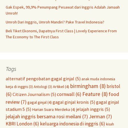
Gak Espek, 99,9% Penumpang Pesawat dari Inggris Adalah Jamaah
Umroh!
Umroh Dari Inggris, Umroh Mandiri? Pake Travel Indonesia?
Beli Tiket Ekonomi, Dapatnya First Class | Lovely Experience From
The Economy to The First Class
Tags
alternatif pengobatan gagal ginjal
(5)
anak muda indonesia
birmingham
(8)
bristol
Artikel
(4)
kerja di inggris
(3)
Antologi
(3)
Feature
(8)
food
(6)
cornwall
(6)
Citizen Journalism
(5)
review
(7)
gagal ginjal kronis
(5)
gagal ginjal
gagal ginjal
(4)
stadium 5
(5)
jelajah inggris
(5)
Harian Suara Merdeka
(4)
jelajah inggris bersama rosi meilani
(7)
Jerman
(7)
KBRI London
(6)
keluarga indonesia di inggris
(6)
kisah