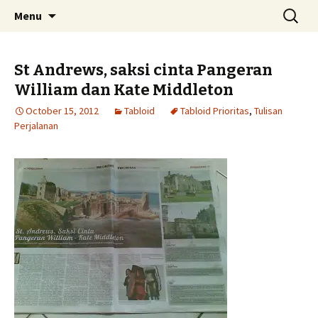
Skip
Search
Menu
to
for:
content
St Andrews, saksi cinta Pangeran
William dan Kate Middleton
October 15, 2012
Tabloid
Tabloid Prioritas
,
Tulisan
Perjalanan