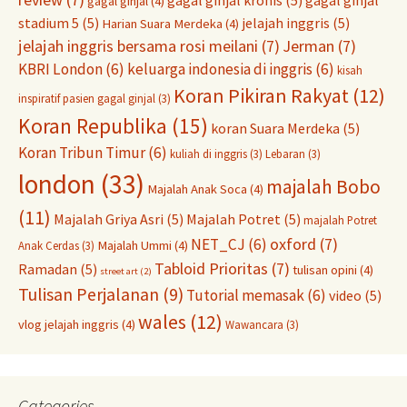
gagal ginjal
(4)
stadium 5
(5)
jelajah inggris
(5)
Harian Suara Merdeka
(4)
jelajah inggris bersama rosi meilani
(7)
Jerman
(7)
KBRI London
(6)
keluarga indonesia di inggris
(6)
kisah
Koran Pikiran Rakyat
(12)
inspiratif pasien gagal ginjal
(3)
Koran Republika
(15)
koran Suara Merdeka
(5)
Koran Tribun Timur
(6)
kuliah di inggris
(3)
Lebaran
(3)
london
(33)
majalah Bobo
Majalah Anak Soca
(4)
(11)
Majalah Griya Asri
(5)
Majalah Potret
(5)
majalah Potret
oxford
(7)
NET_CJ
(6)
Majalah Ummi
(4)
Anak Cerdas
(3)
Tabloid Prioritas
(7)
Ramadan
(5)
tulisan opini
(4)
street art
(2)
Tulisan Perjalanan
(9)
Tutorial memasak
(6)
video
(5)
wales
(12)
vlog jelajah inggris
(4)
Wawancara
(3)
Categories