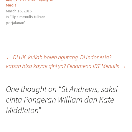
Media
March 16, 2015
In "Tips menulis tulisan
perjalanan"
Post
←
Di UK, kuliah boleh ngutang. Di Indonesia?
kapan bisa kayak gini ya?
Fenomena IRT Menulis
→
navigation
One thought on “
St Andrews, saksi
cinta Pangeran William dan Kate
Middleton
”