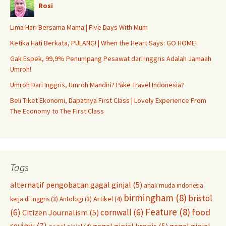
Rosi
Lima Hari Bersama Mama | Five Days With Mum
Ketika Hati Berkata, PULANG! | When the Heart Says: GO HOME!
Gak Espek, 99,9% Penumpang Pesawat dari Inggris Adalah Jamaah
Umroh!
Umroh Dari Inggris, Umroh Mandiri? Pake Travel Indonesia?
Beli Tiket Ekonomi, Dapatnya First Class | Lovely Experience From
The Economy to The First Class
Tags
alternatif pengobatan gagal ginjal
(5)
anak muda indonesia
birmingham
(8)
bristol
Artikel
(4)
kerja di inggris
(3)
Antologi
(3)
Feature
(8)
food
(6)
cornwall
(6)
Citizen Journalism
(5)
review
(7)
gagal ginjal kronis
(5)
gagal ginjal