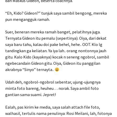
dan Maskus Gideon, beserta coachnya.
“Eh, Kido? Gideon?” tunjuk saya sambil bengong, mereka
pun mengangguk ramah.
Suer, beneran mereka ramah banget, pelatihnya juga.
Ternyata Gideon itu pemalu (sepertinya). Oiya, dari dekat
saya baru tahu, kalau doi pake behel, hehe.. OOT. Klo lg
tandingkan ga keliatan. Ya iya lah.. orang nontonnya jauh
gitu. Kalo Kido (kayaknya) kocak n seneng ngobrol, sambil
ngebecandain Gideon gitu. Oiya, Gideon itu panggilan
akrabnya “Sinyo” ternayta..
Udah deh, ngobrol-ngobrol sebentar, ujung-ujungnya
minta foto bareng, heuheu… norak. Saya ambil foto
gantian sama suami. Jepret!
Ealah, pas kirim ke media, saya salah attach file foto,
walhasil, tertulis nama penulinya: Rosi Meilani, lah, fotonya