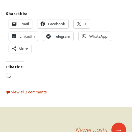
Share this:
Email
Facebook
X
LinkedIn
Telegram
WhatsApp
More
Like this:
Loading…
View all 2 comments
Posts
→
Newer posts