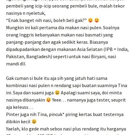
pembeli yang icip-icip seorang pembeli bule, malah tekor
nasinya n nyeletuk,
“Enak banget nih nasi, boleh beli gak?”
Mungkin ini kali pertama dia makan nasi pulen. Soalnya
orang Inggris kebanyakan makan nasi basmati yang
panjang-panjang dan agak sedikit keras. Biasanya
dipadupadankan dengan makanan Asia Selatan (IPB = India,
Pakistan, Bangladesh) seperti untuk nasi Biryani, nasi
mandi dll.
Gak cuman si bule itu aja sih yang jatuh hati sama
kombinasi nasi pulen n rendang sapi buatan suaminya Tina
ini. Saya dan suami juga
Apalagi suami saya, doi minta
nasinya dibanyakin
Yeee… namanya juga tester, seuprit
aja keleuss…
Pinter juga nih Tina, pincuk* piring kertas buat testernya
dibikin kecil
Yaelah, klo gede mah sebox nasi plus rendang itu harganya