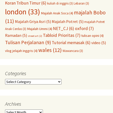
Koran Tribun Timur
(6)
kuliah di inggris
(3)
Lebaran
(3)
london
(33)
majalah Bobo
Majalah Anak Soca
(4)
(11)
Majalah Griya Asri
(5)
Majalah Potret
(5)
majalah Potret
oxford
(7)
NET_CJ
(6)
Majalah Ummi
(4)
Anak Cerdas
(3)
Tabloid Prioritas
(7)
Ramadan
(5)
tulisan opini
(4)
street art
(2)
Tulisan Perjalanan
(9)
Tutorial memasak
(6)
video
(5)
wales
(12)
vlog jelajah inggris
(4)
Wawancara
(3)
Categories
Categories
Archives
Archives