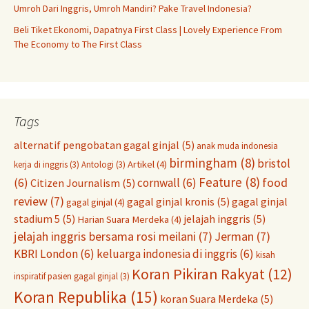
Umroh Dari Inggris, Umroh Mandiri? Pake Travel Indonesia?
Beli Tiket Ekonomi, Dapatnya First Class | Lovely Experience From
The Economy to The First Class
Tags
alternatif pengobatan gagal ginjal
(5)
anak muda indonesia
birmingham
(8)
bristol
Artikel
(4)
kerja di inggris
(3)
Antologi
(3)
Feature
(8)
food
(6)
cornwall
(6)
Citizen Journalism
(5)
review
(7)
gagal ginjal kronis
(5)
gagal ginjal
gagal ginjal
(4)
stadium 5
(5)
jelajah inggris
(5)
Harian Suara Merdeka
(4)
jelajah inggris bersama rosi meilani
(7)
Jerman
(7)
KBRI London
(6)
keluarga indonesia di inggris
(6)
kisah
Koran Pikiran Rakyat
(12)
inspiratif pasien gagal ginjal
(3)
Koran Republika
(15)
koran Suara Merdeka
(5)