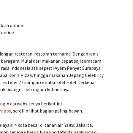
bisa online.
online.
 dengan restoran-restoran ternama. Dengan jenis
beragam. Mulai dari makanan cepat saji semacam
 rasa Indonesia asli seperti Ayam Penyet Surabaya.
 Papa Ron’s Pizza, hingga makanan Jepang Celebrity
i es teler 77 sampai cemilan oleh-oleh terkenal
yak buanget deh ragam kulinerinya.
ngin aja websitenya berikut ini:
s/apps
, scroll n lihat bagian paling bawah.
ayani 4 kota besar di tanah air. Yaitu: Jakarta,
alah semoga besok lusa Food Panda hadir juga di