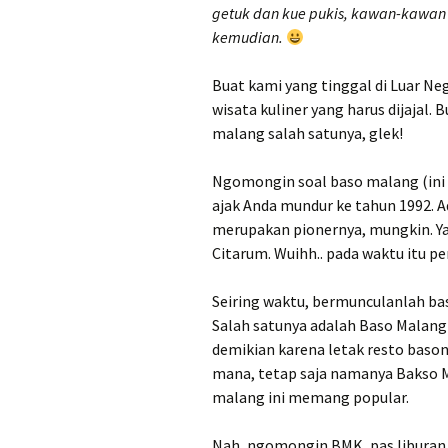
getuk dan kue pukis, kawan-kawa
kemudian.
Buat kami yang tinggal di Luar Ne
wisata kuliner yang harus dijajal. B
malang salah satunya, glek!
Ngomongin soal baso malang (ini b
ajak Anda mundur ke tahun 1992. 
merupakan pionernya, mungkin. Yai
Citarum. Wuihh.. pada waktu itu pe
Seiring waktu, bermunculanlah ba
Salah satunya adalah Baso Malang
demikian karena letak resto bason
mana, tetap saja namanya Bakso M
malang ini memang popular.
Nah, ngomongin BMK, pas liburan 