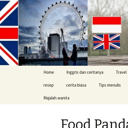
Skip
Home
Inggris dan ceritanya
Travel
to
content
resep
cerita biasa
Tips menulis
Majalah wanita
cerita konyol
Buku
Food Panda
Tips jalan-jalan d