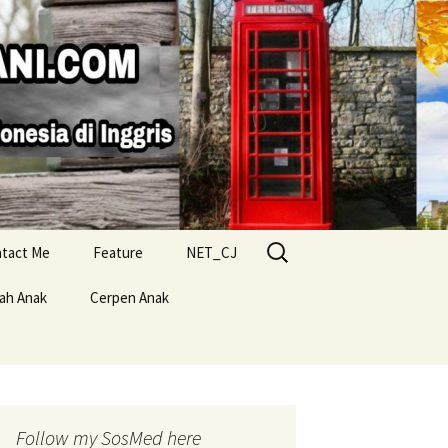
Search
tact Me
Feature
NET_CJ
for:
lah Anak
Cerpen Anak
Follow my SosMed here