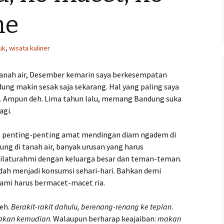
Pengumuman Lomba
me
ita anak
uk
,
wisata kuliner
isan
 tanah air, Desember kemarin saya berkesempatan
dung makin sesak saja sekarang. Hal yang paling saya
h. Ampun deh. Lima tahun lalu, memang Bandung suka
agi.
ng penting-penting amat mendingan diam ngadem di
g di tanah air, banyak urusan yang harus
silaturahmi dengan keluarga besar dan teman-teman.
udah menjadi konsumsi sehari-hari. Bahkan demi
mi harus bermacet-macet ria.
deh.
Berakit-rakit dahulu, berenang-renang ke tepian.
akan kemudian
. Walaupun berharap keajaiban:
makan