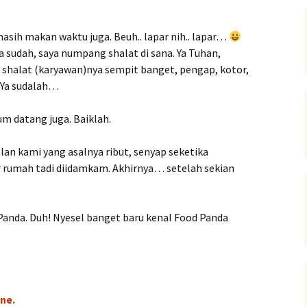
sih makan waktu juga. Beuh.. lapar nih.. lapar…
a sudah, saya numpang shalat di sana. Ya Tuhan,
 shalat (karyawan)nya sempit banget, pengap, kotor,
. Ya sudalah…
lum datang juga. Baiklah.
an kami yang asalnya ribut, senyap seketika
 rumah tadi diidamkam. Akhirnya… setelah sekian
Panda. Duh! Nyesel banget baru kenal Food Panda
ne.