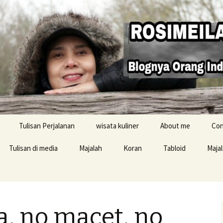
Tulisan Perjalanan
wisata kuliner
About me
Con
Tulisan di media
Majalah
Koran
Tabloid
Maja
Resensi buku
, no macet, no
i Inggris
konten Buku Jelajah
Inggris