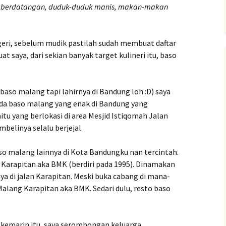
n berdatangan, duduk-duduk manis, makan-makan
geri, sebelum mudik pastilah sudah membuat daftar
uat saya, dari sekian banyak target kulineri itu, baso
aso malang tapi lahirnya di Bandung loh :D) saya
Ada baso malang yang enak di Bandung yang
tu yang berlokasi di area Mesjid Istiqomah Jalan
mbelinya selalu berjejal.
so malang lainnya di Kota Bandungku nan tercintah.
 Karapitan aka BMK (berdiri pada 1995). Dinamakan
ya di jalan Karapitan. Meski buka cabang di mana-
alang Karapitan aka BMK. Sedari dulu, resto baso
kemarin itu, saya serombongan keluarga