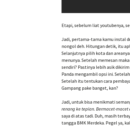
Etapi, sebelum liat youtubenya, se
Jadi, pertama-tama kamu instal du
nongol deh. Hitungan detik, itu apl
Selanjutnya pilih kota dan areanya.
menunya. Setelah memesan makanan
sendiri? Pastinya lebih asik diki
Panda mengambil opsi ini. Setelah
Setelah itu tentukan cara pembayar
Gampang pake banget, kan?
Jadi, untuk bisa menikmati sema
renang ke tepian. Bermacet-mace
saya di atas tadi. Duh, masih terb
tangga BMK Merdeka. Pegel ya, k