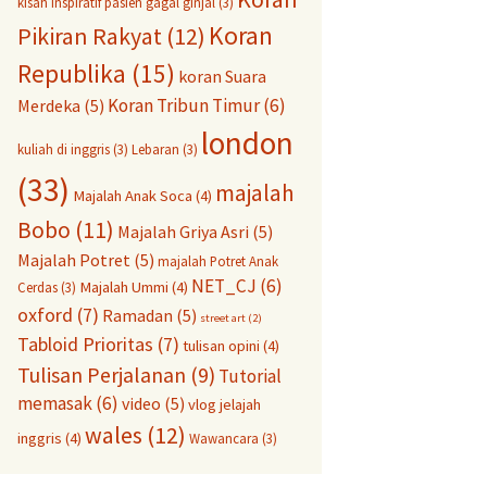
kisah inspiratif pasien gagal ginjal
(3)
Koran
Pikiran Rakyat
(12)
Republika
(15)
koran Suara
Koran Tribun Timur
(6)
Merdeka
(5)
london
kuliah di inggris
(3)
Lebaran
(3)
(33)
majalah
Majalah Anak Soca
(4)
Bobo
(11)
Majalah Griya Asri
(5)
Majalah Potret
(5)
majalah Potret Anak
NET_CJ
(6)
Majalah Ummi
(4)
Cerdas
(3)
oxford
(7)
Ramadan
(5)
street art
(2)
Tabloid Prioritas
(7)
tulisan opini
(4)
Tulisan Perjalanan
(9)
Tutorial
memasak
(6)
video
(5)
vlog jelajah
wales
(12)
inggris
(4)
Wawancara
(3)