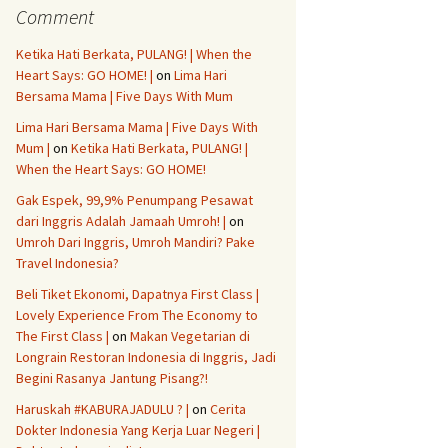
Comment
Ketika Hati Berkata, PULANG! | When the
Heart Says: GO HOME! |
on
Lima Hari
Bersama Mama | Five Days With Mum
Lima Hari Bersama Mama | Five Days With
Mum |
on
Ketika Hati Berkata, PULANG! |
When the Heart Says: GO HOME!
Gak Espek, 99,9% Penumpang Pesawat
dari Inggris Adalah Jamaah Umroh! |
on
Umroh Dari Inggris, Umroh Mandiri? Pake
Travel Indonesia?
Beli Tiket Ekonomi, Dapatnya First Class |
Lovely Experience From The Economy to
The First Class |
on
Makan Vegetarian di
Longrain Restoran Indonesia di Inggris, Jadi
Begini Rasanya Jantung Pisang?!
Haruskah #KABURAJADULU ? |
on
Cerita
Dokter Indonesia Yang Kerja Luar Negeri |