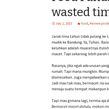
lomba
wasted ti
Tips menulis cer
July 2, 2015
food
,
Review prod
Tips menulis tul
perjalanan
Jarak lima tahun tidak pulang ke
mudik ke Bandung. Ya, Tuhan.. Ban
keluhkan adalah muacetnya itulo
macet. Tapi sekarang lebih parah l
Rasanya, jika ngak ada urusan ya
rumah. Tapi mana mungkin. Mumpun
diselesaikan. Juga menjadwalkan 
Jadi mau tak mau, bermacet ria s
menuju suatu tempat makanpun ka
Tapi mau gimana lagi, terima aja 
Bermacet-macet dahulu, makan-m