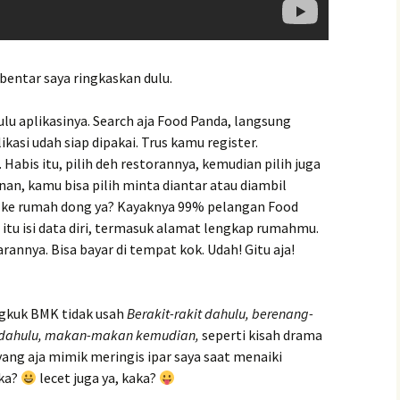
bentar saya ringkaskan dulu.
lu aplikasinya. Search aja Food Panda, langsung
ikasi udah siap dipakai. Trus kamu register.
 Habis itu, pilih deh restorannya, kemudian pilih juga
, kamu bisa pilih minta diantar atau diambil
rim ke rumah dong ya? Kayaknya 99% pelangan Food
 itu isi data diri, termasuk alamat lengkap rumahmu.
annya. Bisa bayar di tempat kok. Udah! Gitu aja!
ngkuk BMK tidak usah
Berakit-rakit dahulu, berenang-
t dahulu, makan-makan kemudian,
seperti kisah drama
ayang aja mimik meringis ipar saya saat menaiki
aka?
lecet juga ya, kaka?