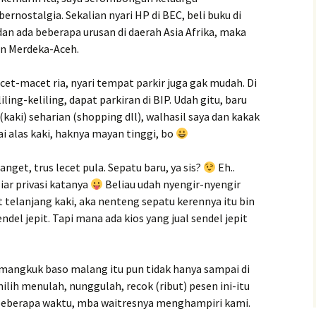
rnostalgia. Sekalian nyari HP di BEC, beli buku di
dan ada beberapa urusan di daerah Asia Afrika, maka
n Merdeka-Aceh.
cet-macet ria, nyari tempat parkir juga gak mudah. Di
ing-keliling, dapat parkiran di BIP. Udah gitu, baru
(kaki) seharian (shopping dll), walhasil saya dan kakak
 alas kaki, haknya mayan tinggi, bo
nget, trus lecet pula. Sepatu baru, ya sis?
Eh..
iar privasi katanya
Beliau udah nyengir-nyengir
 telanjang kaki, aka nenteng sepatu kerennya itu bin
endel jepit. Tapi mana ada kios yang jual sendel jepit
angkuk baso malang itu pun tidak hanya sampai di
ilih menulah, nunggulah, recok (ribut) pesen ini-itu
 beberapa waktu, mba waitresnya menghampiri kami.