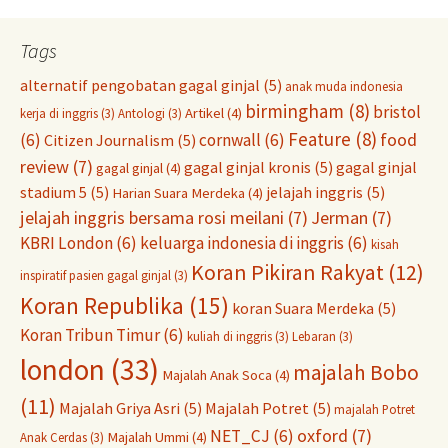
Tags
alternatif pengobatan gagal ginjal
(5)
anak muda indonesia
birmingham
(8)
bristol
Artikel
(4)
kerja di inggris
(3)
Antologi
(3)
Feature
(8)
food
(6)
cornwall
(6)
Citizen Journalism
(5)
review
(7)
gagal ginjal kronis
(5)
gagal ginjal
gagal ginjal
(4)
stadium 5
(5)
jelajah inggris
(5)
Harian Suara Merdeka
(4)
jelajah inggris bersama rosi meilani
(7)
Jerman
(7)
KBRI London
(6)
keluarga indonesia di inggris
(6)
kisah
Koran Pikiran Rakyat
(12)
inspiratif pasien gagal ginjal
(3)
Koran Republika
(15)
koran Suara Merdeka
(5)
Koran Tribun Timur
(6)
kuliah di inggris
(3)
Lebaran
(3)
london
(33)
majalah Bobo
Majalah Anak Soca
(4)
(11)
Majalah Griya Asri
(5)
Majalah Potret
(5)
majalah Potret
oxford
(7)
NET_CJ
(6)
Majalah Ummi
(4)
Anak Cerdas
(3)