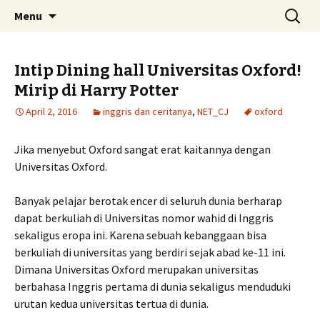
Skip
Search
Menu
to
for:
content
Intip Dining hall Universitas Oxford!
Mirip di Harry Potter
April 2, 2016
inggris dan ceritanya
,
NET_CJ
oxford
Jika menyebut Oxford sangat erat kaitannya dengan
Universitas Oxford.
Banyak pelajar berotak encer di seluruh dunia berharap
dapat berkuliah di Universitas nomor wahid di Inggris
sekaligus eropa ini. Karena sebuah kebanggaan bisa
berkuliah di universitas yang berdiri sejak abad ke-11 ini.
Dimana Universitas Oxford merupakan universitas
berbahasa Inggris pertama di dunia sekaligus menduduki
urutan kedua universitas tertua di dunia.