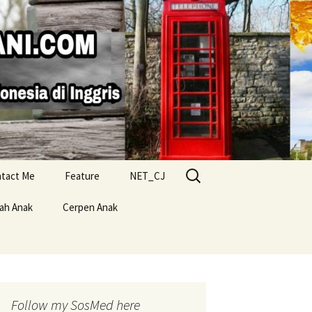
Search
tact Me
Feature
NET_CJ
for:
lah Anak
Cerpen Anak
Follow my SosMed here