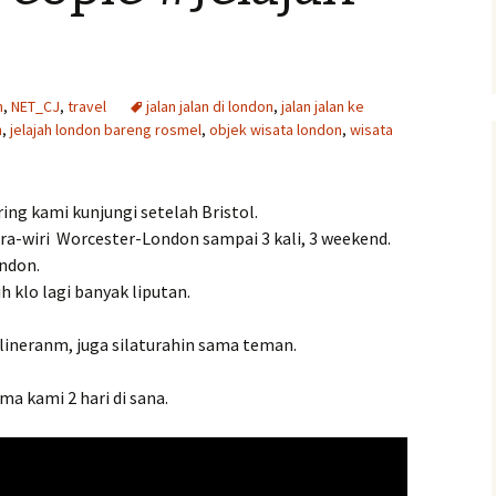
Pengumuman Lomba
ita anak
n
,
NET_CJ
,
travel
jalan jalan di london
,
jalan jalan ke
n
,
jelajah london bareng rosmel
,
objek wisata london
,
wisata
isan
ing kami kunjungi setelah Bristol.
a-wiri Worcester-London sampai 3 kali, 3 weekend.
ondon.
h klo lagi banyak liputan.
ulineranm, juga silaturahin sama teman.
a kami 2 hari di sana.