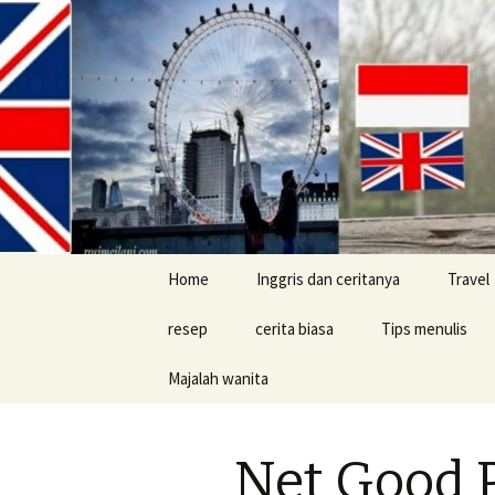
Skip
Home
Inggris dan ceritanya
Travel
to
content
resep
cerita biasa
Tips menulis
Majalah wanita
cerita konyol
Buku
Net Good P
Tips jalan-jalan d