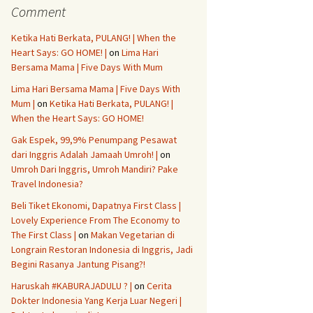
Comment
Ketika Hati Berkata, PULANG! | When the
Heart Says: GO HOME! |
on
Lima Hari
Bersama Mama | Five Days With Mum
Lima Hari Bersama Mama | Five Days With
Mum |
on
Ketika Hati Berkata, PULANG! |
When the Heart Says: GO HOME!
Gak Espek, 99,9% Penumpang Pesawat
dari Inggris Adalah Jamaah Umroh! |
on
Umroh Dari Inggris, Umroh Mandiri? Pake
Travel Indonesia?
Beli Tiket Ekonomi, Dapatnya First Class |
Lovely Experience From The Economy to
The First Class |
on
Makan Vegetarian di
Longrain Restoran Indonesia di Inggris, Jadi
Begini Rasanya Jantung Pisang?!
Haruskah #KABURAJADULU ? |
on
Cerita
Dokter Indonesia Yang Kerja Luar Negeri |