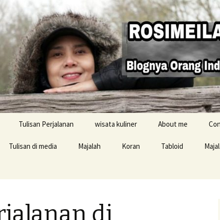
Tulisan Perjalanan
wisata kuliner
About me
Con
Tulisan di media
Majalah
Koran
Tabloid
Maja
Resensi buku
rjalanan di
i Inggris
konten Buku Jelajah
Inggris