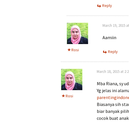
Reply
March 19, 2015 a
Aamiin
Rosi
Reply
March 18, 2015 at 2:
Mba Riana, sy ud
Yg jelas ini alam
Rosi
parentingindon
Biasanya sih sta
biar banyak pili
cocok buat anak”