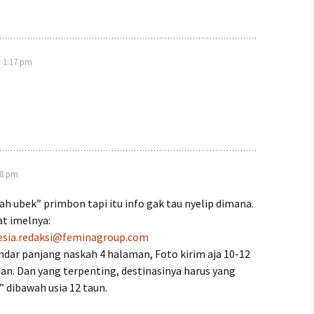
t 1:17 pm
28 pm
ah ubek” primbon tapi itu info gak tau nyelip dimana.
at imelnya:
esia.redaksi@feminagroup.com
ndar panjang naskah 4 halaman, Foto kirim aja 10-12
han. Dan yang terpenting, destinasinya harus yang
 dibawah usia 12 taun.