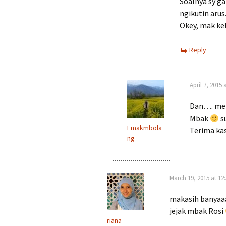
Soalnya sy ga 
ngikutin aru
Okey, mak ke
Reply
April 7, 2015
Dan…. mem
Mbak
s
Emakmbola
Terima ka
ng
March 19, 2015 at 12
makasih banyaaa
jejak mbak Rosi
riana