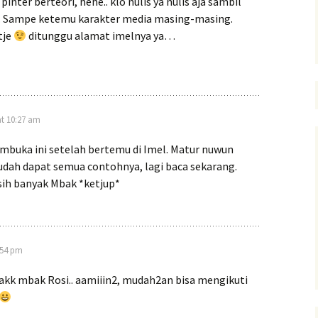
pinter berteori, hehe.. klo nulis ya nulis aja sambil
s. Sampe ketemu karakter media masing-masing.
tje
ditunggu alamat imelnya ya…
 at 10:27 am
buka ini setelah bertemu di Imel. Matur nuwun
udah dapat semua contohnya, lagi baca sekarang.
sih banyak Mbak *ketjup*
:54 pm
kk mbak Rosi.. aamiiin2, mudah2an bisa mengikuti