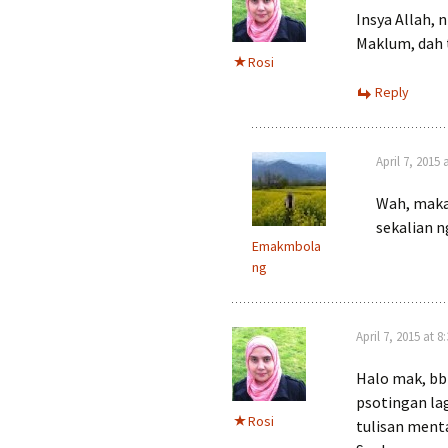
Insya Allah, n
Maklum, dah 
Rosi
Reply
April 7, 2015 
Wah, maka
sekalian n
Emakmbola
ng
April 7, 2015 at 
Halo mak, bb
psotingan lag
Rosi
tulisan menta