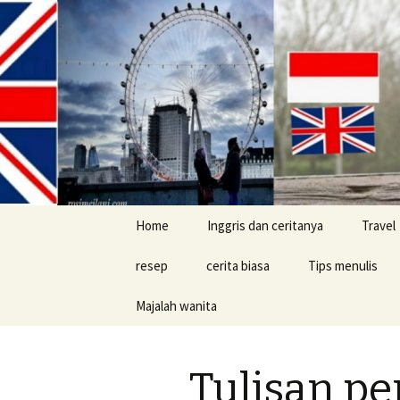
Skip
Home
Inggris dan ceritanya
Travel
to
content
resep
cerita biasa
Tips menulis
Majalah wanita
cerita konyol
Buku
Tulisan pe
Tips jalan-jalan d