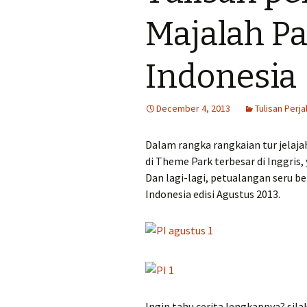
lomba
Majalah P
Tips menulis cer
Indonesia
Tips menulis tul
perjalanan
December 4, 2013
Tulisan Perja
Dalam rangka rangkaian tur jelaja
di Theme Park terbesar di Inggris,
Dan lagi-lagi, petualangan seru b
Indonesia edisi Agustus 2013.
Ingin tahu cerita lengkapnya? sila