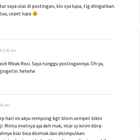
tar saya ulas di postingan, klo sya lupa, tlg diingatkan.
tua, cepet lupa
at 5:41 am
sih Mbak Rosi. Saya tunggu postingannya. Oh ya,
gingetin. hehehe
8:35 am
rp hari ini akyu rempong bgt blom sempet bikin
i. Minta imelnya aja deh mak, ntar sy kirim bbrp
hnya biar bisa disimak dan disimpulkan.