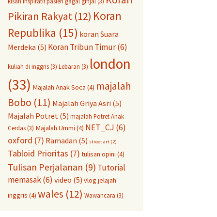
kisah inspiratif pasien gagal ginjal
(3)
Koran
Pikiran Rakyat
(12)
Republika
(15)
koran Suara
Koran Tribun Timur
(6)
Merdeka
(5)
london
kuliah di inggris
(3)
Lebaran
(3)
(33)
majalah
Majalah Anak Soca
(4)
Bobo
(11)
Majalah Griya Asri
(5)
Majalah Potret
(5)
majalah Potret Anak
NET_CJ
(6)
Majalah Ummi
(4)
Cerdas
(3)
oxford
(7)
Ramadan
(5)
street art
(2)
Tabloid Prioritas
(7)
tulisan opini
(4)
Tulisan Perjalanan
(9)
Tutorial
memasak
(6)
video
(5)
vlog jelajah
wales
(12)
inggris
(4)
Wawancara
(3)