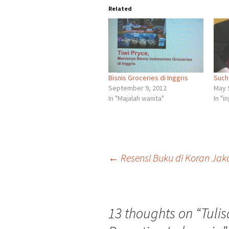
Related
Bisnis Groceries di Inggris
Such
September 9, 2012
May 
In "Majalah wanita"
In "i
Post
←
Resensi Buku di Koran Jaka
navigation
13 thoughts on “
Tuli