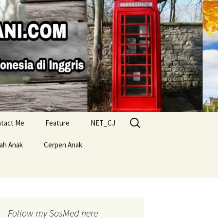
Search
tact Me
Feature
NET_CJ
for:
lah Anak
Cerpen Anak
Follow my SosMed here