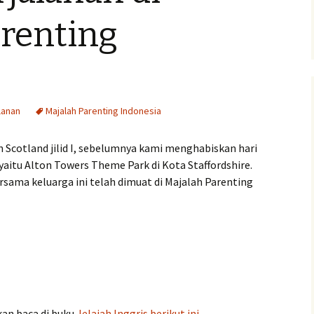
Pengumuman Lomba
arenting
ita anak
isan
lanan
Majalah Parenting Indonesia
h Scotland jilid I, sebelumnya kami menghabiskan hari
 yaitu Alton Towers Theme Park di Kota Staffordshire.
ersama keluarga ini telah dimuat di Majalah Parenting
kan baca di buku
Jelajah Inggris berikut ini.