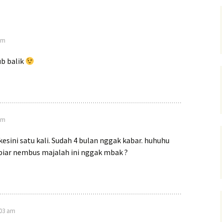
 am
ub balik
 pm
kesini satu kali. Sudah 4 bulan nggak kabar. huhuhu
 biar nembus majalah ini nggak mbak ?
6:03 am