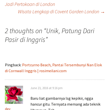
Post
Jadi Pertokoan di London
Wisata Lengkap di Covent Garden London
→
navigation
2 thoughts on “
Unik, Patung Dari
Pasir di Inggris
”
Pingback:
Portcurno Beach, Pantai Tersembunyi Nan Elok
di Cornwall Inggris | rosimeilani.com
June 23, 2016 at 9:16 pm
Baru liat gambarnya lsg kepikir, ngga
hancur gitu. Ternyata memang ada teknik
dey
khusus ya, Teh.