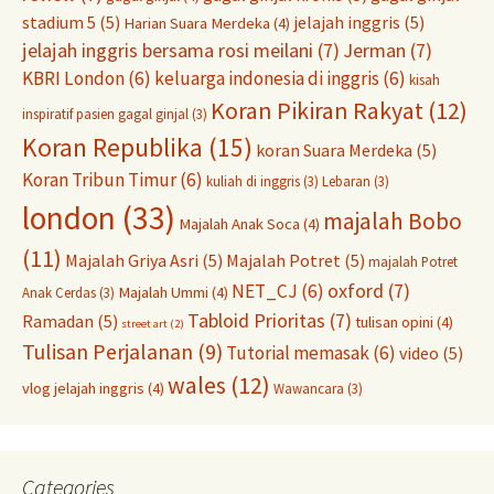
stadium 5
(5)
jelajah inggris
(5)
Harian Suara Merdeka
(4)
jelajah inggris bersama rosi meilani
(7)
Jerman
(7)
KBRI London
(6)
keluarga indonesia di inggris
(6)
kisah
Koran Pikiran Rakyat
(12)
inspiratif pasien gagal ginjal
(3)
Koran Republika
(15)
koran Suara Merdeka
(5)
Koran Tribun Timur
(6)
kuliah di inggris
(3)
Lebaran
(3)
london
(33)
majalah Bobo
Majalah Anak Soca
(4)
(11)
Majalah Griya Asri
(5)
Majalah Potret
(5)
majalah Potret
oxford
(7)
NET_CJ
(6)
Majalah Ummi
(4)
Anak Cerdas
(3)
Tabloid Prioritas
(7)
Ramadan
(5)
tulisan opini
(4)
street art
(2)
Tulisan Perjalanan
(9)
Tutorial memasak
(6)
video
(5)
wales
(12)
vlog jelajah inggris
(4)
Wawancara
(3)
Categories