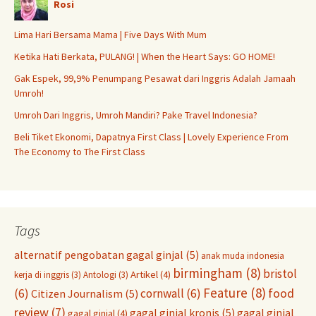
Rosi
Lima Hari Bersama Mama | Five Days With Mum
Ketika Hati Berkata, PULANG! | When the Heart Says: GO HOME!
Gak Espek, 99,9% Penumpang Pesawat dari Inggris Adalah Jamaah
Umroh!
Umroh Dari Inggris, Umroh Mandiri? Pake Travel Indonesia?
Beli Tiket Ekonomi, Dapatnya First Class | Lovely Experience From
The Economy to The First Class
Tags
alternatif pengobatan gagal ginjal
(5)
anak muda indonesia
birmingham
(8)
bristol
Artikel
(4)
kerja di inggris
(3)
Antologi
(3)
Feature
(8)
food
(6)
cornwall
(6)
Citizen Journalism
(5)
review
(7)
gagal ginjal kronis
(5)
gagal ginjal
gagal ginjal
(4)