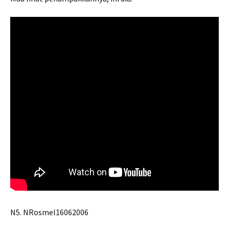
N5. NRosmel16062006