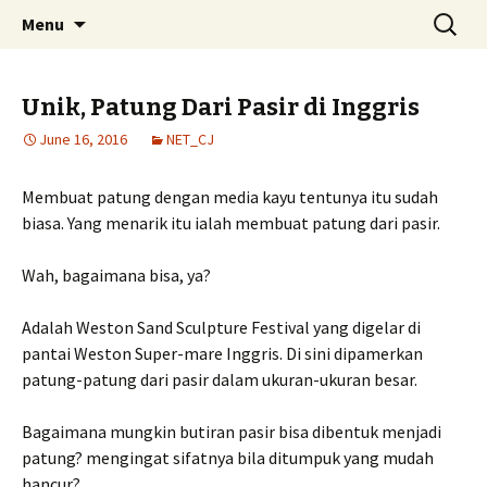
Skip
Search
Menu
to
for:
content
Unik, Patung Dari Pasir di Inggris
June 16, 2016
NET_CJ
Membuat patung dengan media kayu tentunya itu sudah
biasa. Yang menarik itu ialah membuat patung dari pasir.
Wah, bagaimana bisa, ya?
Adalah Weston Sand Sculpture Festival yang digelar di
pantai Weston Super-mare Inggris. Di sini dipamerkan
patung-patung dari pasir dalam ukuran-ukuran besar.
Bagaimana mungkin butiran pasir bisa dibentuk menjadi
patung? mengingat sifatnya bila ditumpuk yang mudah
hancur?