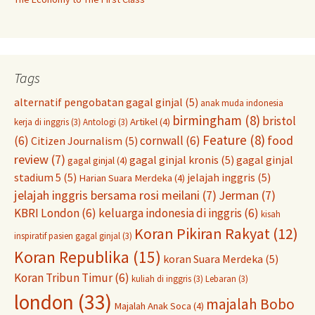
Tags
alternatif pengobatan gagal ginjal
(5)
anak muda indonesia
birmingham
(8)
bristol
Artikel
(4)
kerja di inggris
(3)
Antologi
(3)
Feature
(8)
food
(6)
cornwall
(6)
Citizen Journalism
(5)
review
(7)
gagal ginjal kronis
(5)
gagal ginjal
gagal ginjal
(4)
stadium 5
(5)
jelajah inggris
(5)
Harian Suara Merdeka
(4)
jelajah inggris bersama rosi meilani
(7)
Jerman
(7)
KBRI London
(6)
keluarga indonesia di inggris
(6)
kisah
Koran Pikiran Rakyat
(12)
inspiratif pasien gagal ginjal
(3)
Koran Republika
(15)
koran Suara Merdeka
(5)
Koran Tribun Timur
(6)
kuliah di inggris
(3)
Lebaran
(3)
london
(33)
majalah Bobo
Majalah Anak Soca
(4)