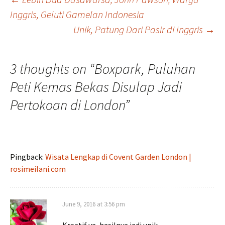
Post
Inggris, Geluti Gamelan Indonesia
Unik, Patung Dari Pasir di Inggris
→
navigation
3 thoughts on “
Boxpark, Puluhan
Peti Kemas Bekas Disulap Jadi
Pertokoan di London
”
Pingback:
Wisata Lengkap di Covent Garden London |
rosimeilani.com
June 9, 2016 at 3:56 pm
Kreatif ya, hasilnya jadi unik.