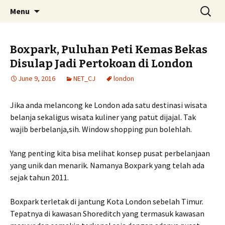
Skip
Search
Menu
to
for:
content
Boxpark, Puluhan Peti Kemas Bekas
Disulap Jadi Pertokoan di London
June 9, 2016
NET_CJ
london
Jika anda melancong ke London ada satu destinasi wisata
belanja sekaligus wisata kuliner yang patut dijajal. Tak
wajib berbelanja,sih. Window shopping pun bolehlah.
Yang penting kita bisa melihat konsep pusat perbelanjaan
yang unik dan menarik. Namanya Boxpark yang telah ada
sejak tahun 2011.
Boxpark terletak di jantung Kota London sebelah Timur.
Tepatnya di kawasan Shoreditch yang termasuk kawasan