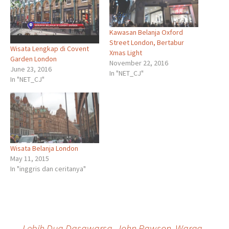
Kawasan Belanja Oxford
Street London, Bertabur
Wisata Lengkap di Covent
Xmas Light
Garden London
November 22, 2016
June 23, 2016
In "NET_CJ"
In "NET_CJ"
Wisata Belanja London
May 11, 2015
In "inggris dan ceritanya"
←
Lebih Dua Dasawarsa, John Pawson, Warga