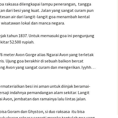
a raksasa dilengkapai lampu penerangan, tangga
n dari besi yang kuat. Jalan yang sangat curam pun
tesan air dari langit-langit goa menambah kental
i wisatawan lokal dan manca negara.
ejak tahun 1837. Untuk memasuki goa ini pengunjung
kitar 52.500 rupiah.
76 meter Avon Gorge alias Ngarai Avon yang terletak
ris. Ujung goa berakhir di sebuah balkon bercat
urang Avon yang sangat curam dan mengerikan. Iyyhh…
materialkan besi ini aman untuk diinjak beramai-
, tersaji indahnya pemandangan alam sekitar. Langit
ai Avon, jembatan dan ramainya lalu lintas jalan.
isa Goram dan Ghyston, si duo raksasa itu bisa
ntuk ukuran raksasa seperti mereka tentulah goa yang