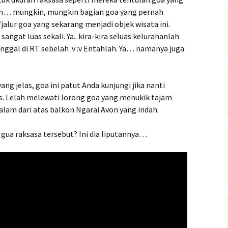
Ehm… mungkin, mungkin bagian goa yang pernah
alur goa yang sekarang menjadi objek wisata ini.
angat luas sekali. Ya.. kira-kira seluas kelurahanlah
inggal di RT sebelah :v :v Entahlah. Ya… namanya juga
yang jelas, goa ini patut Anda kunjungi jika nanti
is. Lelah melewati lorong goa yang menukik tajam
lam dari atas balkon Ngarai Avon yang indah.
gua raksasa tersebut? Ini dia liputannya…