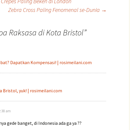
Crepes Paling Beken di London
Zebra Cross Paling Fenomenal se-Dunia
→
a Raksasa di Kota Bristol
”
mbat? Dapatkan Kompensasi! | rosimeilani.com
a Bristol, yuk! | rosimeilani.com
2:38 am
ya gede banget, di Indonesia ada ga ya ??