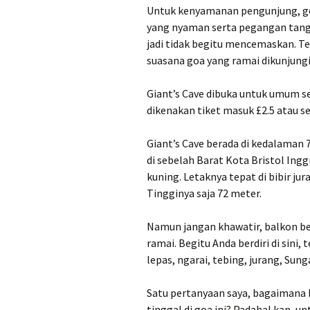
Untuk kenyamanan pengunjung, go
yang nyaman serta pegangan tanga
jadi tidak begitu mencemaskan. Te
suasana goa yang ramai dikunjung
Giant’s Cave dibuka untuk umum s
dikenakan tiket masuk £2.5 atau se
Giant’s Cave berada di kedalaman 
di sebelah Barat Kota Bristol Ingg
kuning. Letaknya tepat di bibir j
Tingginya saja 72 meter.
Namun jangan khawatir, balkon ber
ramai. Begitu Anda berdiri di sini
lepas, ngarai, tebing, jurang, Sung
Satu pertanyaan saya, bagaimana b
tinggal di goa ini? Padahal kan, u