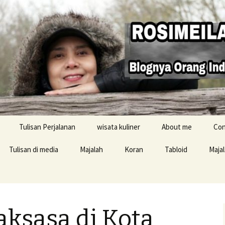
Tulisan Perjalanan
wisata kuliner
About me
Con
Tulisan di media
Majalah
Koran
Tabloid
Maja
Resensi buku
ksasa di Kota
i Inggris
konten Buku Jelajah
Inggris