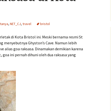
Pengumuman Lomba
ita anak
itanya
,
NET_CJ
,
travel
bristol
isan
letak di Kota Bristol ini. Meski bernama resmi St
ang menyebutnya Ghyston’s Cave. Namun lebih
ve alias goa raksasa. Dinamakan demikian karena
goa ini pernah dihuni oleh dua raksasa yang