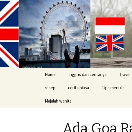
Skip
Home
Inggris dan ceritanya
Travel
to
content
resep
cerita biasa
Tips menulis
Majalah wanita
cerita konyol
Buku
Ada Goa Ra
Tips jalan-jalan d