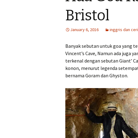
lomba
Bristol
Tips menulis cer
January 6, 2016
inggris dan cer
Tips menulis tul
perjalanan
Banyak sebutan untuk goa yang ter
Vincent’s Cave, Namun ada juga y
terkenal dengan sebutan Giant’ Ca
konon, menurut legenda setempat, 
bernama Goram dan Ghyston.