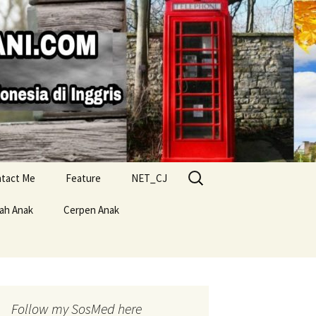
Search
tact Me
Feature
NET_CJ
for:
lah Anak
Cerpen Anak
Follow my SosMed here