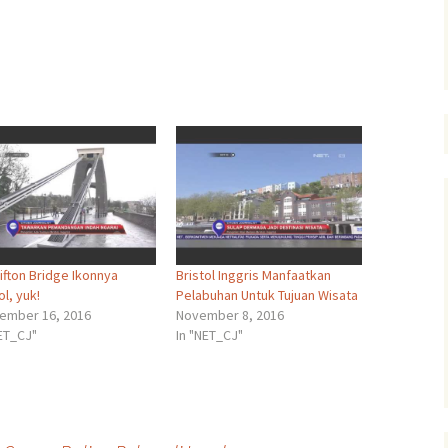
ifton Bridge Ikonnya
Bristol Inggris Manfaatkan
ol, yuk!
Pelabuhan Untuk Tujuan Wisata
ember 16, 2016
November 8, 2016
NET_CJ"
In "NET_CJ"