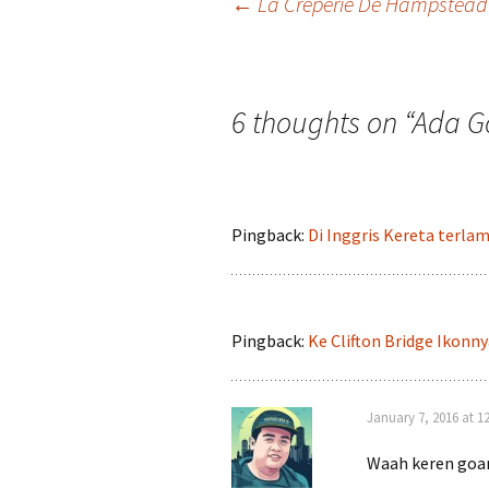
Post
←
La Crêperie De Hampstead 
navigation
6 thoughts on “
Ada Go
Pingback:
Di Inggris Kereta terla
Pingback:
Ke Clifton Bridge Ikonny
January 7, 2016 at 1
Waah keren goan