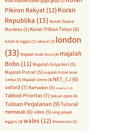
kisah inspiratif pasien gagal ginjal
(3)
Koran
Pikiran Rakyat
(12)
Republika
(15)
koran Suara
Koran Tribun Timur
(6)
Merdeka
(5)
london
kuliah di inggris
(3)
Lebaran
(3)
(33)
majalah
Majalah Anak Soca
(4)
Bobo
(11)
Majalah Griya Asri
(5)
Majalah Potret
(5)
majalah Potret Anak
NET_CJ
(6)
Majalah Ummi
(4)
Cerdas
(3)
oxford
(7)
Ramadan
(5)
street art
(2)
Tabloid Prioritas
(7)
tulisan opini
(4)
Tulisan Perjalanan
(9)
Tutorial
memasak
(6)
video
(5)
vlog jelajah
wales
(12)
inggris
(4)
Wawancara
(3)