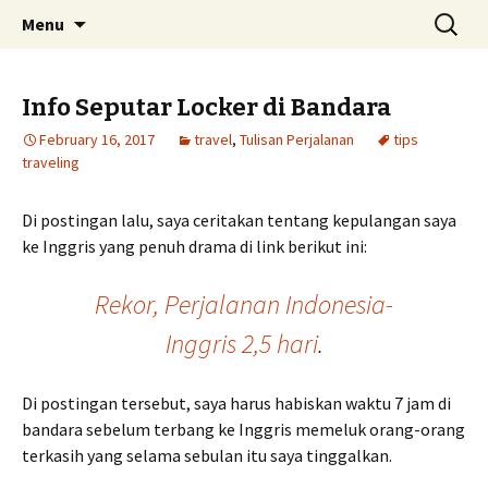
Skip
Search
Menu
to
for:
content
Info Seputar Locker di Bandara
February 16, 2017
travel
,
Tulisan Perjalanan
tips
traveling
Di postingan lalu, saya ceritakan tentang kepulangan saya
ke Inggris yang penuh drama di link berikut ini:
Rekor, Perjalanan Indonesia-
Inggris 2,5 hari
.
Di postingan tersebut, saya harus habiskan waktu 7 jam di
bandara sebelum terbang ke Inggris memeluk orang-orang
terkasih yang selama sebulan itu saya tinggalkan.