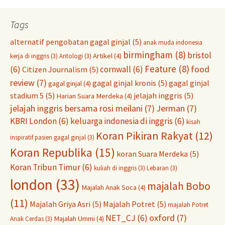
Tags
alternatif pengobatan gagal ginjal
(5)
anak muda indonesia
birmingham
(8)
bristol
Artikel
(4)
kerja di inggris
(3)
Antologi
(3)
Feature
(8)
food
(6)
cornwall
(6)
Citizen Journalism
(5)
review
(7)
gagal ginjal kronis
(5)
gagal ginjal
gagal ginjal
(4)
stadium 5
(5)
jelajah inggris
(5)
Harian Suara Merdeka
(4)
jelajah inggris bersama rosi meilani
(7)
Jerman
(7)
KBRI London
(6)
keluarga indonesia di inggris
(6)
kisah
Koran Pikiran Rakyat
(12)
inspiratif pasien gagal ginjal
(3)
Koran Republika
(15)
koran Suara Merdeka
(5)
Koran Tribun Timur
(6)
kuliah di inggris
(3)
Lebaran
(3)
london
(33)
majalah Bobo
Majalah Anak Soca
(4)
(11)
Majalah Griya Asri
(5)
Majalah Potret
(5)
majalah Potret
oxford
(7)
NET_CJ
(6)
Majalah Ummi
(4)
Anak Cerdas
(3)