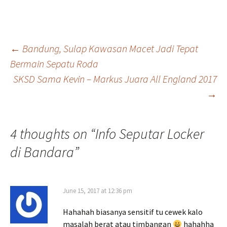
Post
←
Bandung, Sulap Kawasan Macet Jadi Tepat
Bermain Sepatu Roda
SKSD Sama Kevin – Markus Juara All England 2017
navigation
→
4 thoughts on “
Info Seputar Locker
di Bandara
”
June 15, 2017 at 12:36 pm
Hahahah biasanya sensitif tu cewek kalo
masalah berat atau timbangan
hahahha