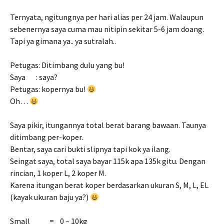
Ternyata, ngitungnya per hari alias per 24 jam. Walaupun
sebenernya saya cuma mau nitipin sekitar 5-6 jam doang.
Tapi ya gimana ya.. ya sutralah..
Petugas: Ditimbang dulu yang bu!
Saya : saya?
Petugas: kopernya bu!
Oh…
Saya pikir, itungannya total berat barang bawaan. Taunya
ditimbang per-koper.
Bentar, saya cari bukti slipnya tapi kok ya ilang.
Seingat saya, total saya bayar 115k apa 135k gitu. Dengan
rincian, 1 koper L, 2 koper M.
Karena itungan berat koper berdasarkan ukuran S, M, L, EL
(kayak ukuran baju ya?)
Small = 0 – 10kg