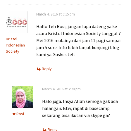
March 4, 2016 at 6:15 pm
Hallo Teh Rosi, jangan lupa dateng ya ke
acara Bristol Indonesian Society tanggal 7
Bristol
Mei 2016 mulainya dari jam 11 pagi sampai
Indonesian
jam 5 sore. Info lebih lanjut kunjungi blog
Society
kami ya. Suskes teh.
Reply
March 4, 2016 at 7:20 pm
Halo juga. Insya Allah semoga gak ada
halangan. Btw, rapat di basecamp
Rosi
sekarang bisa ikutan via skype ga?
Reply