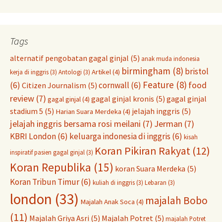
Tags
alternatif pengobatan gagal ginjal
(5)
anak muda indonesia
birmingham
(8)
bristol
Artikel
(4)
kerja di inggris
(3)
Antologi
(3)
Feature
(8)
food
(6)
cornwall
(6)
Citizen Journalism
(5)
review
(7)
gagal ginjal kronis
(5)
gagal ginjal
gagal ginjal
(4)
stadium 5
(5)
jelajah inggris
(5)
Harian Suara Merdeka
(4)
jelajah inggris bersama rosi meilani
(7)
Jerman
(7)
KBRI London
(6)
keluarga indonesia di inggris
(6)
kisah
Koran Pikiran Rakyat
(12)
inspiratif pasien gagal ginjal
(3)
Koran Republika
(15)
koran Suara Merdeka
(5)
Koran Tribun Timur
(6)
kuliah di inggris
(3)
Lebaran
(3)
london
(33)
majalah Bobo
Majalah Anak Soca
(4)
(11)
Majalah Griya Asri
(5)
Majalah Potret
(5)
majalah Potret