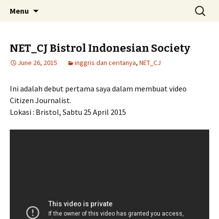
Skip
Search
Menu
to
for:
content
NET_CJ Bistrol Indonesian Society
June 26, 2015
inggris dan ceritanya
,
NET_CJ
Ini adalah debut pertama saya dalam membuat video
Citizen Journalist.
Lokasi : Bristol, Sabtu 25 April 2015