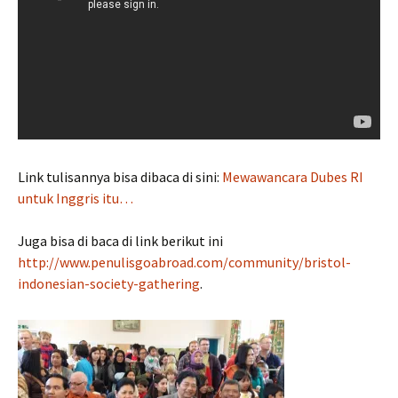
Link tulisannya bisa dibaca di sini:
Mewawancara Dubes RI
untuk Inggris itu…
Juga bisa di baca di link berikut ini
http://www.penulisgoabroad.com/community/bristol-
indonesian-society-gathering
.