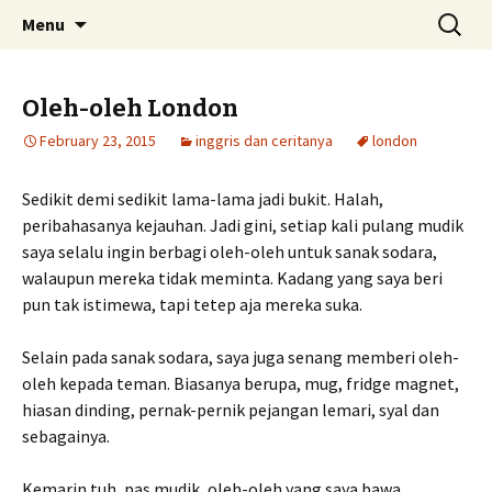
Skip
Search
Menu
to
for:
content
Oleh-oleh London
February 23, 2015
inggris dan ceritanya
london
Sedikit demi sedikit lama-lama jadi bukit. Halah,
peribahasanya kejauhan. Jadi gini, setiap kali pulang mudik
saya selalu ingin berbagi oleh-oleh untuk sanak sodara,
walaupun mereka tidak meminta. Kadang yang saya beri
pun tak istimewa, tapi tetep aja mereka suka.
Selain pada sanak sodara, saya juga senang memberi oleh-
oleh kepada teman. Biasanya berupa, mug, fridge magnet,
hiasan dinding, pernak-pernik pejangan lemari, syal dan
sebagainya.
Kemarin tuh, pas mudik, oleh-oleh yang saya bawa,