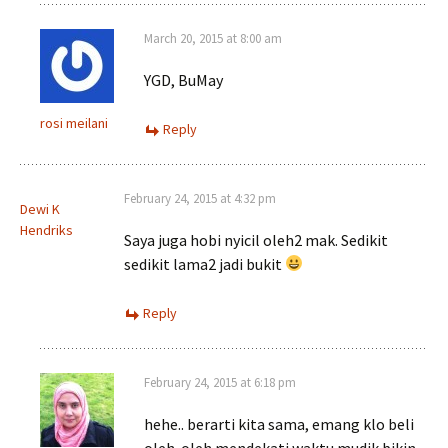
March 20, 2015 at 8:00 am
YGD, BuMay
rosi meilani
Reply
February 24, 2015 at 4:32 pm
Dewi K
Hendriks
Saya juga hobi nyicil oleh2 mak. Sedikit
sedikit lama2 jadi bukit
Reply
February 24, 2015 at 6:18 pm
hehe.. berarti kita sama, emang klo beli
oleh-oleh mendekati waktu mudik bikin