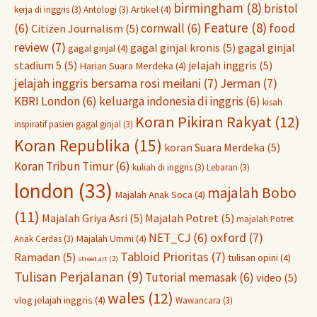
birmingham
(8)
bristol
Artikel
(4)
kerja di inggris
(3)
Antologi
(3)
Feature
(8)
food
(6)
cornwall
(6)
Citizen Journalism
(5)
review
(7)
gagal ginjal kronis
(5)
gagal ginjal
gagal ginjal
(4)
stadium 5
(5)
jelajah inggris
(5)
Harian Suara Merdeka
(4)
jelajah inggris bersama rosi meilani
(7)
Jerman
(7)
KBRI London
(6)
keluarga indonesia di inggris
(6)
kisah
Koran Pikiran Rakyat
(12)
inspiratif pasien gagal ginjal
(3)
Koran Republika
(15)
koran Suara Merdeka
(5)
Koran Tribun Timur
(6)
kuliah di inggris
(3)
Lebaran
(3)
london
(33)
majalah Bobo
Majalah Anak Soca
(4)
(11)
Majalah Griya Asri
(5)
Majalah Potret
(5)
majalah Potret
oxford
(7)
NET_CJ
(6)
Majalah Ummi
(4)
Anak Cerdas
(3)
Tabloid Prioritas
(7)
Ramadan
(5)
tulisan opini
(4)
street art
(2)
Tulisan Perjalanan
(9)
Tutorial memasak
(6)
video
(5)
wales
(12)
vlog jelajah inggris
(4)
Wawancara
(3)