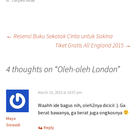
In "Cerpen Anak"
Post
←
Resensi Buku Sekotak Cinta untuk Sakina
Tiket Gratis All England 2015
→
navigation
4 thoughts on “
Oleh-oleh London
”
March 19, 2015 at 10:07 pm
Waahh ide bagus nih, oleh2nya dicicil :). Ga
berat bawanya, ga berat juga ongkosnya
Maya
Siswadi
Reply